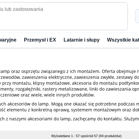
waryjne
Przemysł i EX
Latarnie i słupy
Wszystkie ka
do lamp oraz osprzętu związanego z ich montażem. Oferta obejmu
zewodów, zawieszenia elektryczne, zawieszenia zwykłe, zestawy do
awy przy montażu, klipsy montażowe, akcesoria do montażu podtynk
amenty, rozgałęźniki, rastery metalizowane, linki do zawieszania o
ączeniowe oraz wiele, wiele innych produktów.
ch akcesoriów do lamp. Mogą one okazać się potrzebne podczas mo
odność elementu z konkretną oprawą, systemem montażowym oraz d
nych z naszymi akcesoriami do lamp, zachęcamy do kontaktu. Słu
Wyświetlane 1 - 57 spośród 57 (84 produktów)