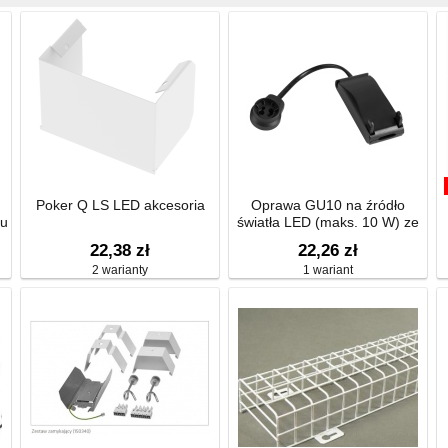
Poker Q LS LED akcesoria
Oprawa GU10 na źródło
ru
światła LED (maks. 10 W) ​​ze
skrzynką szybkiego montażu i
22,38 zł
22,26 zł
odciążeniem od naprężeń
2 warianty
1 wariant