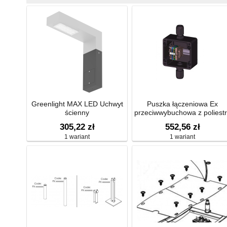
Greenlight MAX LED Uchwyt
Puszka łączeniowa Ex
ścienny
przeciwwybuchowa z poliest
A01B1 PL01‑T6/T5, IP66
305,22 zł
552,56 zł
strefa 1,21 oraz 2,22, ATEX
1 wariant
1 wariant