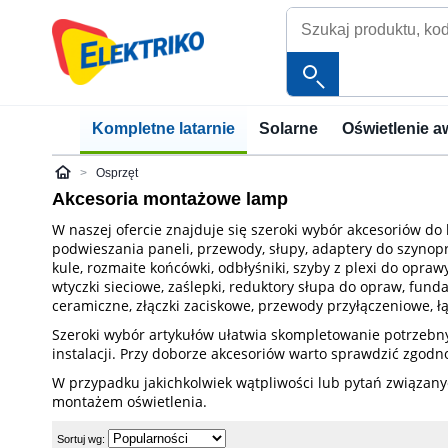
Kompletne latarnie
Solarne
Oświetlenie a
Osprzęt
Elektriko
Akcesoria montażowe lamp
W naszej ofercie znajduje się szeroki wybór akcesoriów 
podwieszania paneli, przewody, słupy, adaptery do szynopr
kule, rozmaite końcówki, odbłyśniki, szyby z plexi do opr
wtyczki sieciowe, zaślepki, reduktory słupa do opraw, fund
ceramiczne, złączki zaciskowe, przewody przyłączeniowe, ł
Szeroki wybór artykułów ułatwia skompletowanie potrzebny
instalacji. Przy doborze akcesoriów warto sprawdzić zg
W przypadku jakichkolwiek wątpliwości lub pytań związa
montażem oświetlenia.
Sortuj wg: