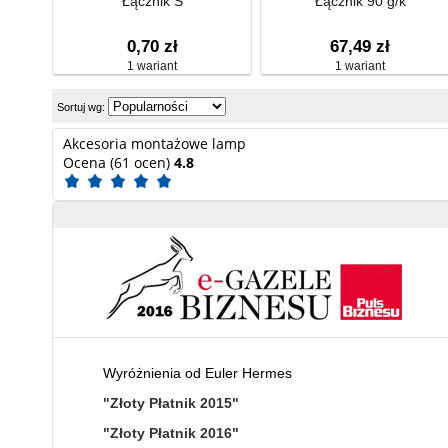
Łącznik S
Łącznik 90 g/k
0,70 zł
67,49 zł
1 wariant
1 wariant
Sortuj wg:
Akcesoria montażowe lamp
Ocena (61 ocen)
4.8
Wyróżnienia od Euler Hermes
"Złoty Płatnik 2015"
"Złoty Płatnik 2016"