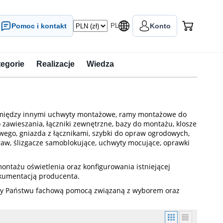
Pomoc i kontakt
PL
Konto
tegorie
Realizacje
Wiedza
je między innymi uchwyty montażowe, ramy montażowe do
 zawieszania, łączniki zewnętrzne, bazy do montażu, klosze
owego, gniazda z łącznikami, szybki do opraw ogrodowych,
praw, ślizgacze samoblokujące, uchwyty mocujące, oprawki
ntażu oświetlenia oraz konfigurowania istniejącej
okumentacją producenta.
żymy Państwu fachową pomocą związaną z wyborem oraz