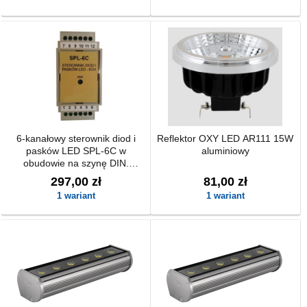
6-kanałowy sterownik diod i
Reflektor OXY LED AR111 15W
pasków LED SPL-6C w
aluminiowy
obudowie na szynę DIN.
Sterowany za pomocą
297,00 zł
81,00 zł
protokołu DMX.
1 wariant
1 wariant