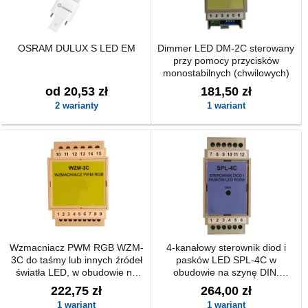
OSRAM DULUX S LED EM
Dimmer LED DM-2C sterowany
przy pomocy przycisków
monostabilnych (chwilowych)
od 20,53 zł
181,50 zł
2 warianty
1 wariant
Wzmacniacz PWM RGB WZM-
4-kanałowy sterownik diod i
3C do taśmy lub innych źródeł
pasków LED SPL-4C w
światła LED, w obudowie na
obudowie na szynę DIN.
szynę DIN.
Sterowany za pomocą
222,75 zł
264,00 zł
protokołu DMX.
1 wariant
1 wariant