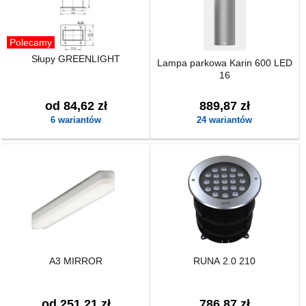
Polecamy
Słupy GREENLIGHT
Lampa parkowa Karin 600 LED
16
od 84,62 zł
889,87 zł
6 wariantów
24 wariantów
A3 MIRROR
RUNA 2.0 210
od 251,21 zł
786,87 zł