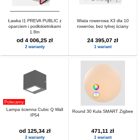
Ławka I1 PREVA PUBLIC z
Wiata rowerowa X3 dla 10
oparciem i podłokietnikami
rowerów, bez tylnej ściany
1.8m
od 4 006,25 zł
24 395,07 zł
2 warianty
1 wariant
Polecamy
Lampa ścienna Cubic Q Wall
Round 30 Kula SMART Zigbee
IP54
od 125,34 zł
471,11 zł
2 warianty
1 wariant