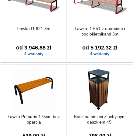
Ławka I1 621 3m
Ławka I1 651 z oparciem i
podłokietnikami 3m
od 3 946,88 zł
od 5 192,32 zł
4 warianty
4 warianty
Ławka Primario 175cm bez
Kosz na śmieci z uchylnym
oparcia
daszkiem 45l
539,00 zł
798,00 zł