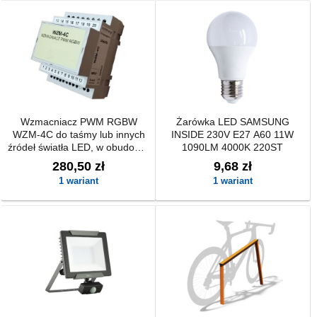
Wzmacniacz PWM RGBW
Żarówka LED SAMSUNG
WZM-4C do taśmy lub innych
INSIDE 230V E27 A60 11W
źródeł światła LED, w obudowie
1090LM 4000K 220ST
na szynę DIN.
280,50 zł
9,68 zł
1 wariant
1 wariant