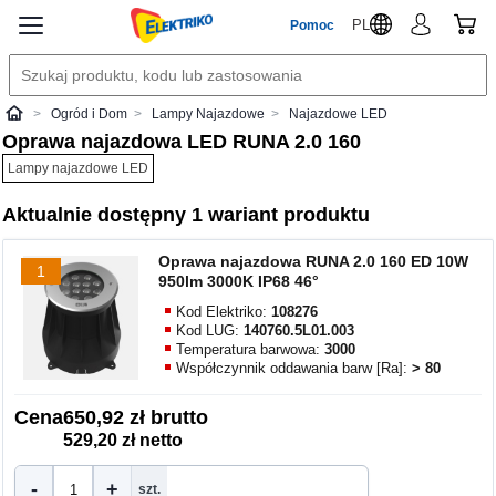
PL
Pomoc
Ogród i Dom
Lampy Najazdowe
Najazdowe LED
Elektriko
Oprawa najazdowa LED RUNA 2.0 160
Lampy najazdowe LED
Aktualnie dostępny 1 wariant produktu
Oprawa najazdowa RUNA 2.0 160 ED 10W
1
950lm 3000K IP68 46°
Kod Elektriko:
108276
Kod LUG:
140760.5L01.003
Temperatura barwowa:
3000
Współczynnik oddawania barw [Ra]:
> 80
Cena
650,92 zł brutto
529,20 zł netto
-
+
szt.