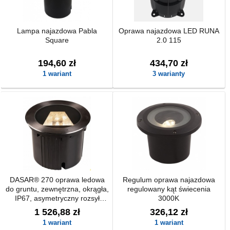
Lampa najazdowa Pabla
Oprawa najazdowa LED RUNA
Square
2.0 115
194,60 zł
434,70 zł
1 wariant
3 warianty
DASAR® 270 oprawa ledowa
Regulum oprawa najazdowa
do gruntu, zewnętrzna, okrągła,
regulowany kąt świecenia
IP67, asymetryczny rozsył
3000K
światła
1 526,88 zł
326,12 zł
1 wariant
1 wariant