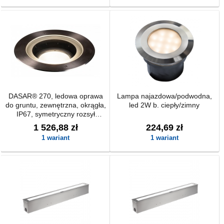
DASAR® 270, ledowa oprawa
Lampa najazdowa/podwodna,
do gruntu, zewnętrzna, okrągła,
led 2W b. ciepły/zimny
IP67, symetryczny rozsył
światła
1 526,88 zł
224,69 zł
1 wariant
1 wariant