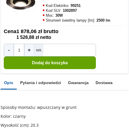
Kod Elektriko:
99251
Kod SLV:
1002897
Moc:
30W
Strumień świetlny lampy [lm]:
2500 lm
Cena
1 878,06 zł brutto
1 526,88 zł netto
-
+
szt.
Opis
Pytania i odpowiedzi
Gwarancja
Dostawa
Sposoby montażu: wpuszczany w grunt
Kolor: czarny
Wysokość (cm): 20.3