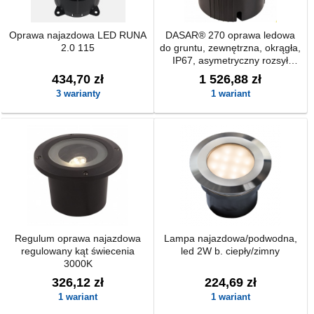
Oprawa najazdowa LED RUNA
DASAR® 270 oprawa ledowa
2.0 115
do gruntu, zewnętrzna, okrągła,
IP67, asymetryczny rozsył
światła
434,70 zł
1 526,88 zł
3 warianty
1 wariant
Regulum oprawa najazdowa
Lampa najazdowa/podwodna,
regulowany kąt świecenia
led 2W b. ciepły/zimny
3000K
326,12 zł
224,69 zł
1 wariant
1 wariant