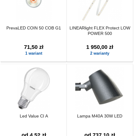
PrevaLED COIN 50 COB G1
LINEARlight FLEX Protect LOW
POWER 500
71,50 zł
1 950,00 zł
1 wariant
2 warianty
Led Value Cl A
Lampa M40A 30W LED
od 4,52 zł
od 737,10 zł