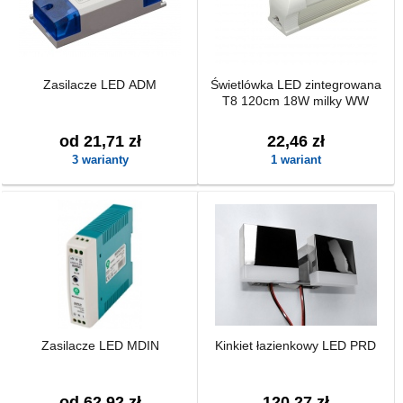
Zasilacze LED ADM
Świetlówka LED zintegrowana
T8 120cm 18W milky WW
od 21,71 zł
22,46 zł
3 warianty
1 wariant
Zasilacze LED MDIN
Kinkiet łazienkowy LED PRD
od 62,92 zł
120,27 zł