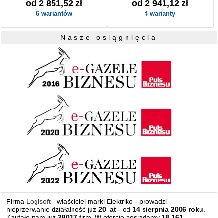
od 2 851,52 zł
od 2 941,12 zł
6 wariantów
4 warianty
Nasze osiągnięcia
Firma
Logisoft
- właściciel marki Elektriko - prowadzi
nieprzerwanie działalność już
20 lat
- od
14 sierpnia 2006 roku
.
Zaufało nam już
28017
firm. W ofercie posiadamy
18 161