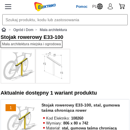
PL
Pomoc
Ogród i Dom
Mała architektura
Elektriko
Stojak rowerowy E33-100
Mała architektura miejska i ogrodowa
Aktualnie dostępny 1 wariant produktu
Stojak rowerowy E33-100, stal, gumowa
1
taśma chroniąca rower
Kod Elektriko:
108260
Wymiary:
806 x 80 x 742
Materiał:
stal, gumowa taśma chroniacą