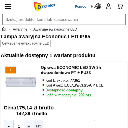
PL
Pomoc
Awaryjne
Awaryjne ewakuacyjne LED
Elektriko
Lampa awaryjna Economic LED IP65
Oświetlenie ewakuacyjne LED
Aktualnie dostępny 1 wariant produktu
Oprawa ECONOMIC LED 1W 3h
1
dwuzadaniowa PT + PU33
Kod Elektriko:
77361
Kod Awex:
ECL/1W/C/3/SA/PT/CL
Dostępność
dostępny
Ilość w magazynie:
202 szt.
Cena
175,14 zł brutto
142,39 zł netto
-
+
szt.