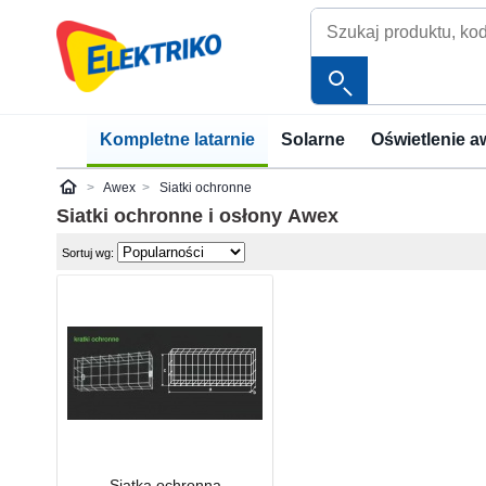
Kompletne latarnie
Solarne
Oświetlenie a
Awex
Siatki ochronne
Elektriko
Siatki ochronne i osłony
Awex
Sortuj wg:
Siatka ochronna