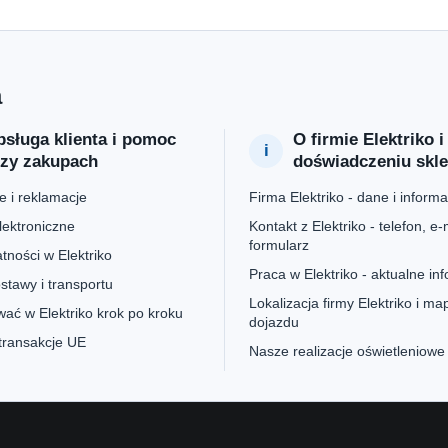
a
sługa klienta i pomoc
O firmie Elektriko i
rzy zakupach
doświadczeniu skl
 i reklamacje
Firma Elektriko - dane i informa
lektroniczne
Kontakt z Elektriko - telefon, e-m
formularz
tności w Elektriko
Praca w Elektriko - aktualne in
stawy i transportu
Lokalizacja firmy Elektriko i ma
ać w Elektriko krok po kroku
dojazdu
 transakcje UE
Nasze realizacje oświetleniowe