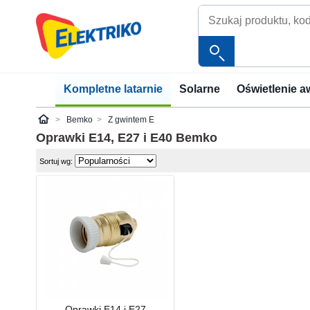
Kompletne latarnie
Solarne
Oświetlenie a
Bemko
Z gwintem E
Elektriko
Oprawki E14, E27 i E40
Bemko
Sortuj wg:
Oprawki E14 i E27