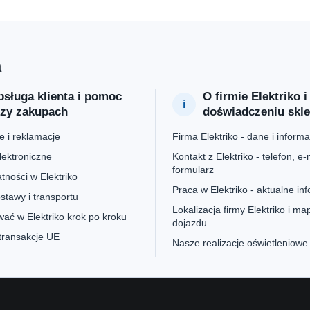
a
sługa klienta i pomoc
O firmie Elektriko i
rzy zakupach
doświadczeniu skl
 i reklamacje
Firma Elektriko - dane i informa
lektroniczne
Kontakt z Elektriko - telefon, e-m
formularz
tności w Elektriko
Praca w Elektriko - aktualne in
stawy i transportu
Lokalizacja firmy Elektriko i ma
ać w Elektriko krok po kroku
dojazdu
 transakcje UE
Nasze realizacje oświetleniowe