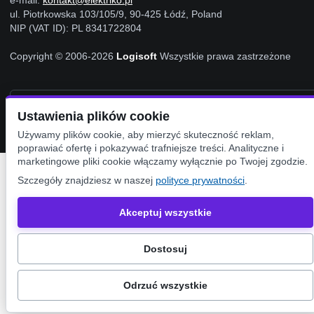
e-mail:
kontakt@elektriko.pl
ul. Piotrkowska 103/105/9, 90-425 Łódź, Poland
NIP (VAT ID): PL 8341722804
Copyright © 2006-2026
Logisoft
Wszystkie prawa zastrzeżone
Ustawienia Cookies
Ustawienia plików cookie
Używamy plików cookie, aby mierzyć skuteczność reklam,
poprawiać ofertę i pokazywać trafniejsze treści. Analityczne i
marketingowe pliki cookie włączamy wyłącznie po Twojej zgodzie.
Szczegóły znajdziesz w naszej
polityce prywatności
.
Akceptuj wszystkie
Dostosuj
Odrzuć wszystkie