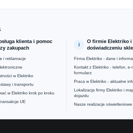
a
sługa klienta i pomoc
O firmie Elektriko i
rzy zakupach
doświadczeniu skl
 i reklamacje
Firma Elektriko - dane i informa
lektroniczne
Kontakt z Elektriko - telefon, e-m
formularz
tności w Elektriko
Praca w Elektriko - aktualne in
stawy i transportu
Lokalizacja firmy Elektriko i ma
ać w Elektriko krok po kroku
dojazdu
 transakcje UE
Nasze realizacje oświetleniowe