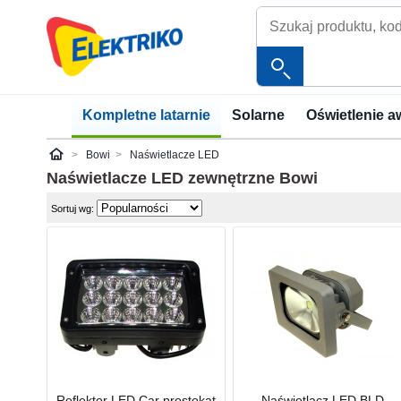
Kompletne latarnie
Solarne
Oświetlenie a
Bowi
Naświetlacze LED
Elektriko
Naświetlacze LED zewnętrzne
Bowi
Sortuj wg:
Reflektor LED Car prostokąt
Naświetlacz LED BLD