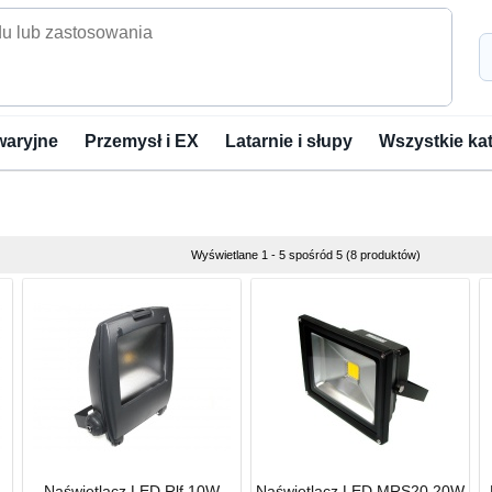
waryjne
Przemysł i EX
Latarnie i słupy
Wszystkie ka
Wyświetlane 1 - 5 spośród 5 (8 produktów)
Naświetlacz LED Rlf 10W
Naświetlacz LED MRS20 20W