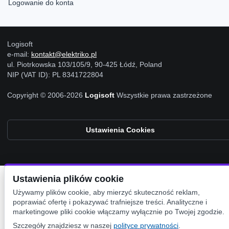
Logowanie do konta
Logisoft
e-mail:
kontakt@elektriko.pl
ul. Piotrkowska 103/105/9, 90-425 Łódź, Poland
NIP (VAT ID): PL 8341722804
Copyright © 2006-2026
Logisoft
Wszystkie prawa zastrzeżone
Ustawienia Cookies
Ustawienia plików cookie
Używamy plików cookie, aby mierzyć skuteczność reklam,
poprawiać ofertę i pokazywać trafniejsze treści. Analityczne i
marketingowe pliki cookie włączamy wyłącznie po Twojej zgodzie.
Szczegóły znajdziesz w naszej
polityce prywatności
.