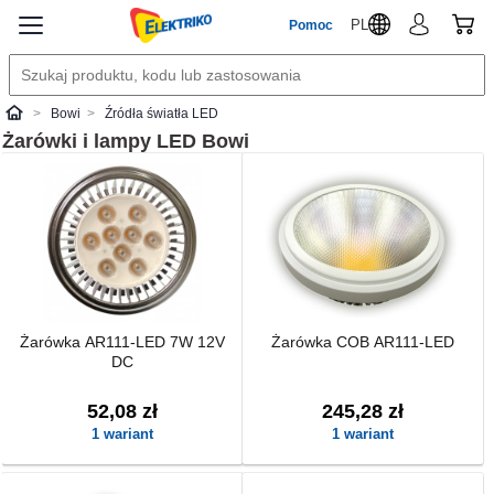
PL
Pomoc
Bowi
Źródła światła LED
Elektriko
Żarówki i lampy LED
Bowi
Żarówka AR111-LED 7W 12V
Żarówka COB AR111-LED
DC
52,08 zł
245,28 zł
1 wariant
1 wariant