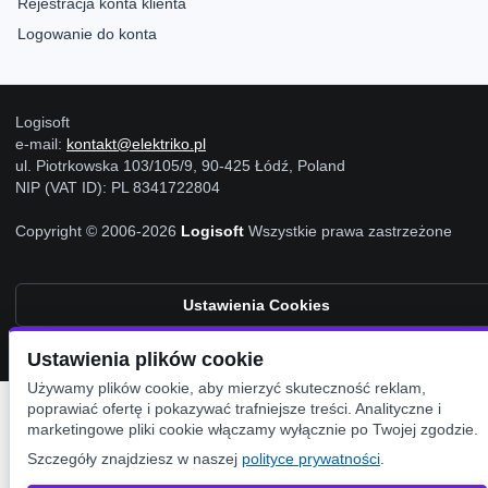
Rejestracja konta klienta
Logowanie do konta
Logisoft
e-mail:
kontakt@elektriko.pl
ul. Piotrkowska 103/105/9, 90-425 Łódź, Poland
NIP (VAT ID): PL 8341722804
Copyright © 2006-2026
Logisoft
Wszystkie prawa zastrzeżone
Ustawienia Cookies
Ustawienia plików cookie
Używamy plików cookie, aby mierzyć skuteczność reklam,
poprawiać ofertę i pokazywać trafniejsze treści. Analityczne i
marketingowe pliki cookie włączamy wyłącznie po Twojej zgodzie.
Szczegóły znajdziesz w naszej
polityce prywatności
.