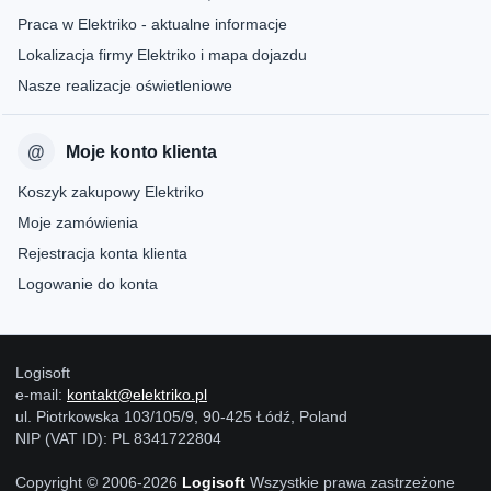
Praca w Elektriko - aktualne informacje
Lokalizacja firmy Elektriko i mapa dojazdu
Nasze realizacje oświetleniowe
Moje konto klienta
Koszyk zakupowy Elektriko
Moje zamówienia
Rejestracja konta klienta
Logowanie do konta
Logisoft
e-mail:
kontakt@elektriko.pl
ul. Piotrkowska 103/105/9, 90-425 Łódź, Poland
NIP (VAT ID): PL 8341722804
Copyright © 2006-2026
Logisoft
Wszystkie prawa zastrzeżone