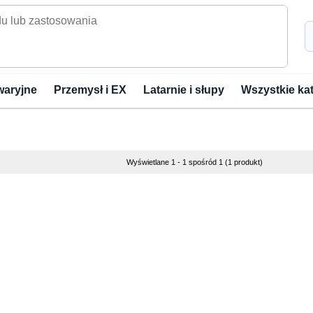
waryjne
Przemysł i EX
Latarnie i słupy
Wszystkie ka
Wyświetlane 1 - 1 spośród 1 (1 produkt)