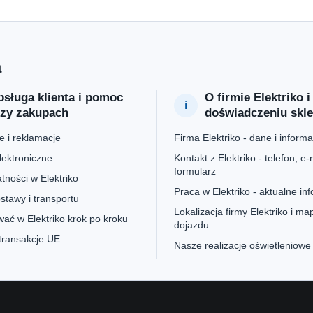
a
sługa klienta i pomoc
O firmie Elektriko i
rzy zakupach
doświadczeniu skl
 i reklamacje
Firma Elektriko - dane i informa
lektroniczne
Kontakt z Elektriko - telefon, e-m
formularz
tności w Elektriko
Praca w Elektriko - aktualne in
stawy i transportu
Lokalizacja firmy Elektriko i ma
ać w Elektriko krok po kroku
dojazdu
 transakcje UE
Nasze realizacje oświetleniowe