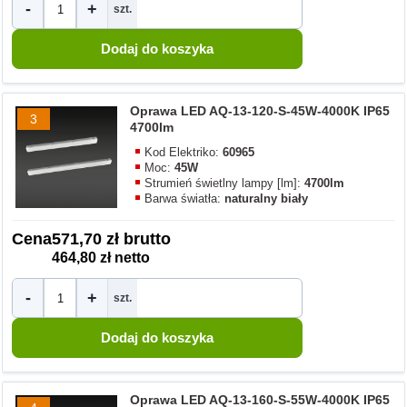
-
+
szt.
Oprawa LED AQ-13-120-S-45W-4000K IP65
3
4700lm
Kod Elektriko:
60965
Moc:
45W
Strumień świetlny lampy [lm]:
4700lm
Barwa światła:
naturalny biały
Cena
571,70 zł brutto
464,80 zł netto
-
+
szt.
Oprawa LED AQ-13-160-S-55W-4000K IP65