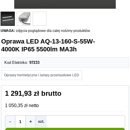
UWAGA:
zdjęcia poglądowe dla całej rodziny produktów.
Oprawa LED AQ-13-160-S-55W-
4000K IP65 5500lm MA3h
Kod Elektriko:
97233
Oprawy hermetyczne i lampy przemysłowe LED
1 291,93 zł brutto
1 050,35 zł netto
-
+
szt.