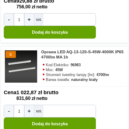
Cena
929,88 zł brutto
756,00 zł netto
-
+
szt.
Oprawa LED AQ-13-120-S-45W-4000K IP65
6
4700lm MA 1h
Kod Elektriko:
96983
Moc:
45W
Strumień świetlny lampy [lm]:
4700lm
Barwa światła:
naturalny biały
Cena
1 022,87 zł brutto
831,60 zł netto
-
+
szt.