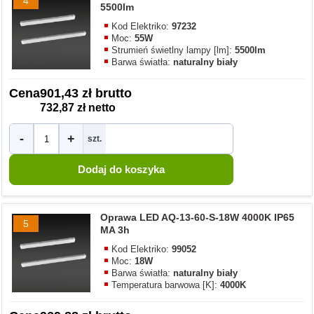
4
5500lm
Kod Elektriko:
97232
Moc:
55W
Strumień świetlny lampy [lm]:
5500lm
Barwa światła:
naturalny biały
Cena
901,43 zł brutto
732,87 zł netto
-
+
szt.
Oprawa LED AQ-13-60-S-18W 4000K IP65
5
MA 3h
Kod Elektriko:
99052
Moc:
18W
Barwa światła:
naturalny biały
Temperatura barwowa [K]:
4000K