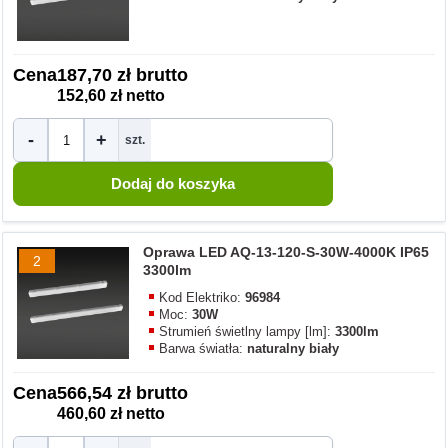
Cena
187,70 zł brutto
152,60 zł netto
-
+
szt.
Oprawa LED AQ-13-120-S-30W-4000K IP65
2
3300lm
Kod Elektriko:
96984
Moc:
30W
Strumień świetlny lampy [lm]:
3300lm
Barwa światła:
naturalny biały
Cena
566,54 zł brutto
460,60 zł netto