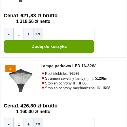
Cena
1 621,83 zł brutto
1 318,56 zł netto
-
+
szt.
Lampa parkowa LED 16-32W
2
Kod Elektriko:
96576
Strumień świetlny lampy [lm]:
5120lm
Stopień ochrony IP:
IP66
Stopień ochrony mechanicznej IK:
IK08
Cena
1 426,80 zł brutto
1 160,00 zł netto
-
+
szt.