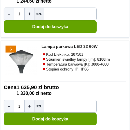
1 244,60 zł netto
-
+
szt.
Lampa parkowa LED 32 60W
6
Kod Elektriko:
107503
Strumień świetlny lampy [lm]:
8100lm
Temperatura barwowa [K]:
3000-4000
Stopień ochrony IP:
IP66
Cena
1 635,90 zł brutto
1 330,00 zł netto
-
+
szt.