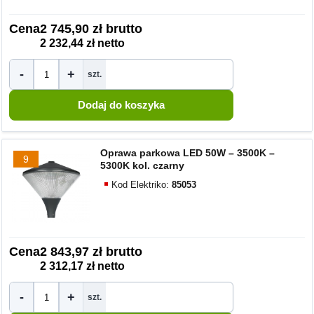
Cena
2 745,90 zł brutto
2 232,44 zł netto
-
+
szt.
Oprawa parkowa LED 50W – 3500K –
9
5300K kol. czarny
Kod Elektriko:
85053
Cena
2 843,97 zł brutto
2 312,17 zł netto
-
+
szt.