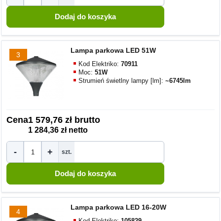
Lampa parkowa LED 51W
3
Kod Elektriko:
70911
Moc:
51W
Strumień świetlny lampy [lm]:
~6745lm
Cena
1 579,76 zł brutto
1 284,36 zł netto
-
+
szt.
Lampa parkowa LED 16-20W
4
Kod Elektriko:
105829