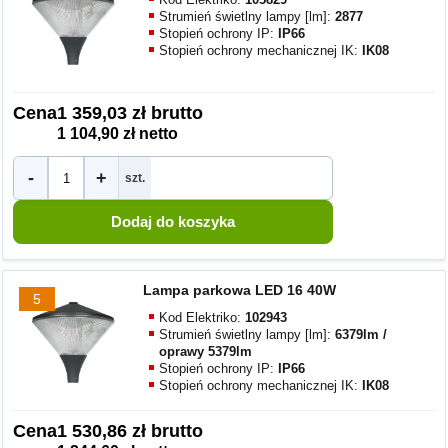
Strumień świetlny lampy [lm]:
2877
Stopień ochrony IP:
IP66
Stopień ochrony mechanicznej IK:
IK08
Cena
1 359,03 zł brutto
1 104,90 zł netto
-
+
szt.
Lampa parkowa LED 16 40W
5
Kod Elektriko:
102943
Strumień świetlny lampy [lm]:
6379lm /
oprawy 5379lm
Stopień ochrony IP:
IP66
Stopień ochrony mechanicznej IK:
IK08
Cena
1 530,86 zł brutto