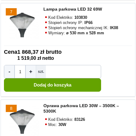
Lampa parkowa LED 32 69W
7
Kod Elektriko:
103830
Stopień ochrony IP:
IP66
Stopień ochrony mechanicznej IK:
IK08
Wymiary:
ø 530 mm x 528 mm
Cena
1 868,37 zł brutto
1 519,00 zł netto
-
+
szt.
Oprawa parkowa LED 30W – 3500K –
8
5300K
Kod Elektriko:
83126
Moc:
30W