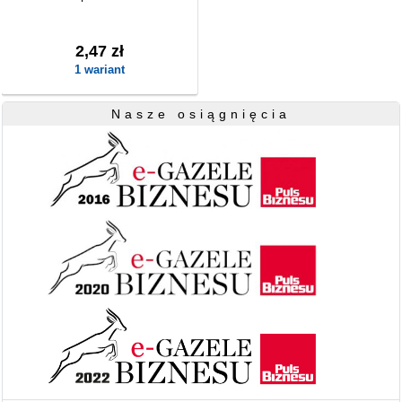
2,47 zł
1 wariant
Nasze osiągnięcia