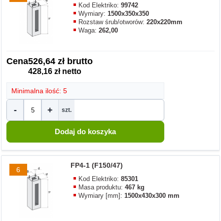
Kod Elektriko:
99742
Wymiary:
1500x350x350
Rozstaw śrub/otworów:
220x220mm
Waga:
262,00
Cena
526,64 zł brutto
428,16 zł netto
Minimalna ilość: 5
-
+
szt.
FP4-1 (F150/47)
6
Kod Elektriko:
85301
Masa produktu:
467 kg
Wymiary [mm]:
1500x430x300 mm