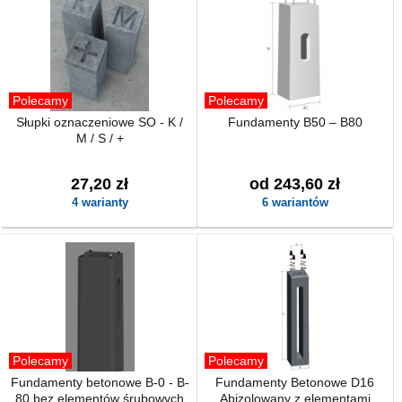
Polecamy
Polecamy
Słupki oznaczeniowe SO - K /
Fundamenty B50 – B80
M / S / +
27,20 zł
od 243,60 zł
4 warianty
6 wariantów
Polecamy
Polecamy
Fundamenty betonowe B-0 - B-
Fundamenty Betonowe D16
80 bez elementów śrubowych
Abizolowany z elementami