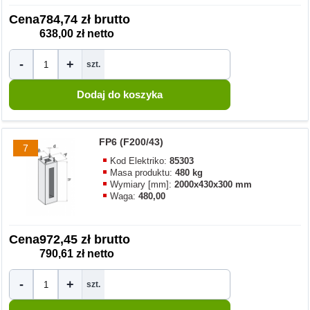
Cena
784,74 zł brutto
638,00 zł netto
-
+
szt.
FP6 (F200/43)
7
Kod Elektriko:
85303
Masa produktu:
480 kg
Wymiary [mm]:
2000x430x300 mm
Waga:
480,00
Cena
972,45 zł brutto
790,61 zł netto
-
+
szt.