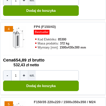
-
+
szt.
FP4 (F150/43)
4
Bestseller
Kod Elektriko:
85300
Masa produktu:
372 kg
Wymiary [mm]:
1500x430x300 mm
Cena
654,89 zł brutto
532,43 zł netto
-
+
szt.
F150/35 220x220 / 1500x350x350 / M24
5