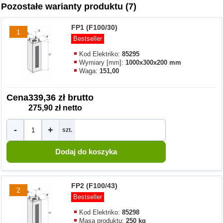
Pozostałe warianty produktu (7)
FP1 (F100/30)
1
Bestseller
Kod Elektriko:
85295
Wymiary [mm]:
1000x300x200 mm
Waga:
151,00
Cena
339,36 zł brutto
275,90 zł netto
-
+
szt.
FP2 (F100/43)
2
Bestseller
Kod Elektriko:
85298
Masa produktu:
250 kg