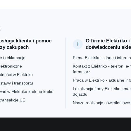
a
sługa klienta i pomoc
O firmie Elektriko i
rzy zakupach
doświadczeniu skl
 i reklamacje
Firma Elektriko - dane i informa
lektroniczne
Kontakt z Elektriko - telefon, e-m
formularz
tności w Elektriko
Praca w Elektriko - aktualne in
stawy i transportu
Lokalizacja firmy Elektriko i ma
ać w Elektriko krok po kroku
dojazdu
 transakcje UE
Nasze realizacje oświetleniowe