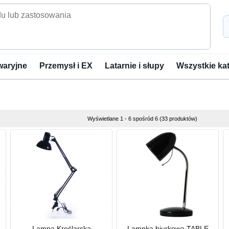
waryjne
Przemysł i EX
Latarnie i słupy
Wszystkie ka
Wyświetlane 1 - 6 spośród 6 (33 produktów)
Lampa Kreślarska
Lampka biurkowa TABLE