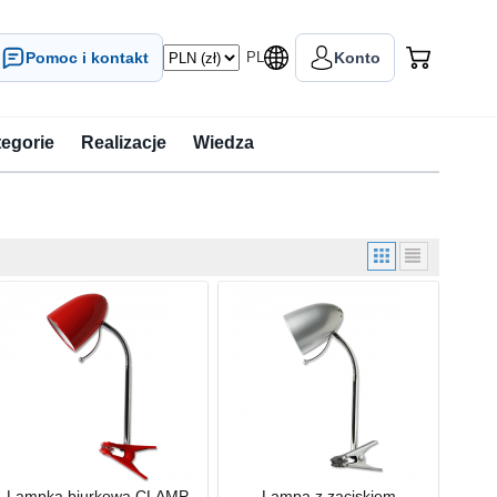
Pomoc i kontakt
PL
Konto
tegorie
Realizacje
Wiedza
Lampka biurkowa CLAMP
Lampa z zaciskiem