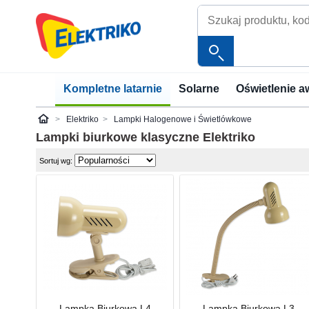
Kompletne latarnie
Solarne
Oświetlenie a
Elektriko
Lampki Halogenowe i Świetlówkowe
Elektriko
Lampki biurkowe klasyczne
Elektriko
Sortuj wg:
Lampka Biurkowa L4
Lampka Biurkowa L3