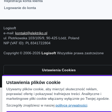
Rejestracja konta klienta
Logowanie do konta
Logisoft
e-mail:
kontakt@elektriko.pl
ul. Piotrkowska 103/105/9, 90-425 Łódź, Poland
NIP (VAT ID): PL 8341722804
Copyright © 2006-2026
Logisoft
Wszystkie prawa zastrzeżone
Ustawienia Cookies
Ustawienia plików cookie
Używamy plików cookie, aby mierzyć skuteczność reklam,
poprawiać ofertę i pokazywać trafniejsze treści. Analityczne i
marketingowe pliki cookie włączamy wyłącznie po Twojej zgodzie.
Szczegóły znajdziesz w naszej
polityce prywatności
.