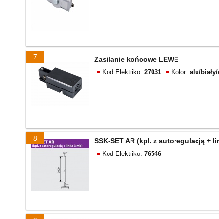
7
Zasilanie końcowe LEWE
Kod Elektriko:
27031
Kolor:
alu/biały
8
SSK-SET AR (kpl. z autoregulacją + li
Kod Elektriko:
76546