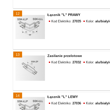
12
Łącznik "L" PRAWY
Kod Elektriko:
27035
Kolor:
alu/biały
13
Zasilanie przelotowe
Kod Elektriko:
27032
Kolor:
alu/biały
14
Łącznik "L" LEWY
Kod Elektriko:
27036
Kolor:
alu/biały