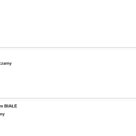
/czarny
mm BIAŁE
rny