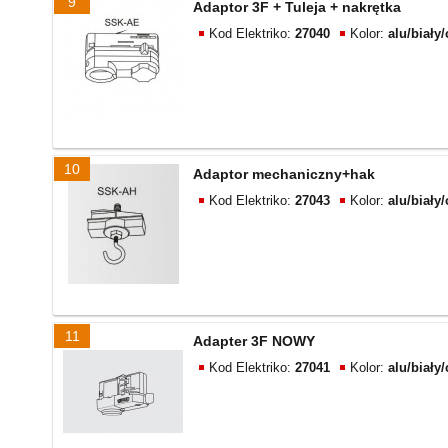
9
Adaptor 3F + Tuleja + nakrętka
Kod Elektriko:
27040
Kolor:
alu/biały
10
Adaptor mechaniczny+hak
Kod Elektriko:
27043
Kolor:
alu/biały
11
Adapter 3F NOWY
Kod Elektriko:
27041
Kolor:
alu/biały