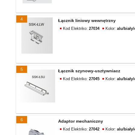
4
Łącznik liniowy wewnętrzny
Kod Elektriko:
27034
Kolor:
alu/biały
5
Łącznik szynowy-usztywniacz
Kod Elektriko:
27045
Kolor:
alu/biały
6
Adaptor mechaniczny
Kod Elektriko:
27042
Kolor:
alu/biały