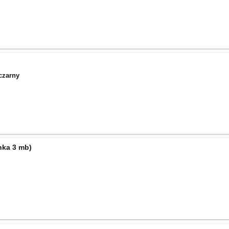
/czarny
nka 3 mb)