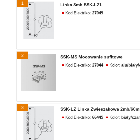
1
Linka 3mb SSK-LZL
Kod Elektriko:
27049
2
SSK-MS Mocowanie sufitowe
Kod Elektriko:
27044
Kolor:
alu/biały
3
SSK-LZ Linka Zwieszakowa 2mb/60
Kod Elektriko:
66445
Kolor:
biały/cza