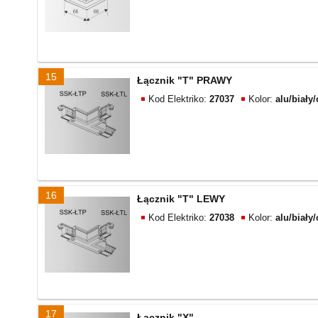
15
Łącznik "T" PRAWY
Kod Elektriko:
27037
Kolor:
alu/biały
16
Łącznik "T" LEWY
Kod Elektriko:
27038
Kolor:
alu/biały
17
Łącznik "X"