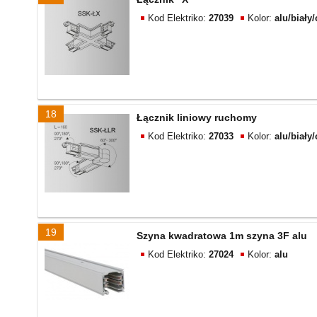
Kod Elektriko:
27039
Kolor:
alu/biały
18
Łącznik liniowy ruchomy
Kod Elektriko:
27033
Kolor:
alu/biały
19
Szyna kwadratowa 1m szyna 3F alu
Kod Elektriko:
27024
Kolor:
alu