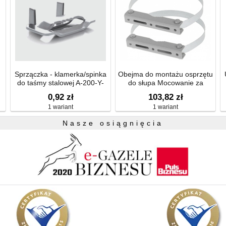
Sprzączka - klamerka/spinka
Obejma do montażu osprzętu
do taśmy stalowej A-200-Y-
do słupa Mocowanie za
SS304-15
pomocą taśm stalowych fi 70-
0,92 zł
103,82 zł
280mm
1 wariant
1 wariant
Nasze osiągnięcia