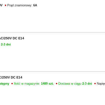
0V
Prąd znamionowy:
6A
AC/250V DC E14
u
2-3 dni
C/250V DC E14
stępny
Ilość w magazynie:
1489 szt.
Dostawa w ciągu
2-3 dni
Napięc