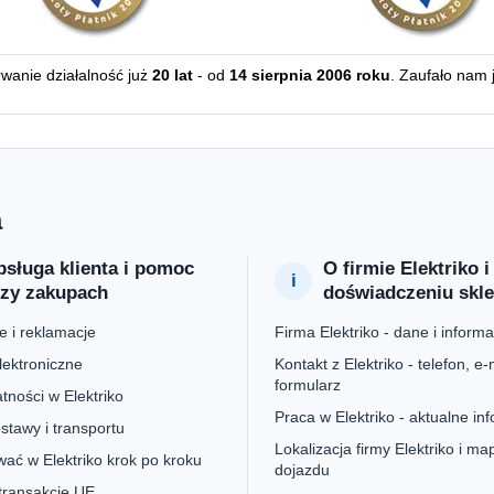
erwanie działalność już
20 lat
- od
14 sierpnia 2006 roku
. Zaufało nam 
a
sługa klienta i pomoc
O firmie Elektriko i
rzy zakupach
doświadczeniu skl
 i reklamacje
Firma Elektriko - dane i informa
lektroniczne
Kontakt z Elektriko - telefon, e-m
formularz
tności w Elektriko
Praca w Elektriko - aktualne in
stawy i transportu
Lokalizacja firmy Elektriko i ma
ać w Elektriko krok po kroku
dojazdu
 transakcje UE