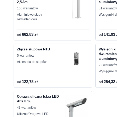
2,5-6m
aluminiow
106 wariantów
51 wariantó
Aluminiowe słupy
Wysięgniki 
oświetleniowe
od
662,83 zł
od
141,93 
Złącze słupowe NTB
Wysięgnik
dwuramien
5 wariantów
aluminiow
Akcesoria do słupów
22 wariantó
Wysięgniki 
od
122,78 zł
od
254,32 
Oprawa uliczna Iskra LED
Alfa IP66
43 wariantów
Uliczne/Drogowe LED