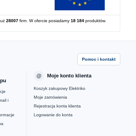
już
28007
firm. W ofercie posiadamy
18 184
produktów.
Pomoc i kontakt
Moje konto klienta
epu
Koszyk zakupowy Elektriko
cje
Moje zamówienia
ail i
Rejestracja konta klienta
formacje
Logowanie do konta
pa