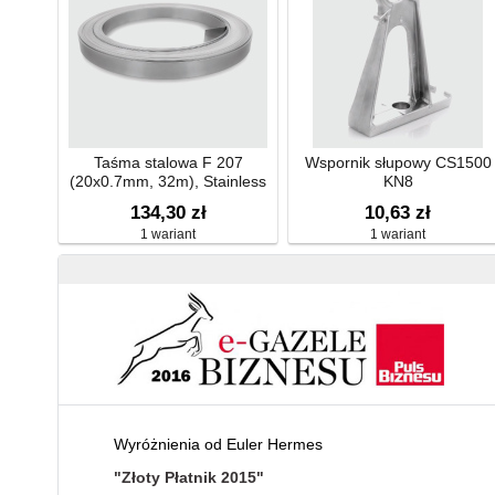
Taśma stalowa F 207
Wspornik słupowy CS1500
(20x0.7mm, 32m), Stainless
KN8
Steel 304, w kartonowym
134,30 zł
10,63 zł
opakowaniu
1 wariant
1 wariant
Wyróżnienia od Euler Hermes
"Złoty Płatnik 2015"