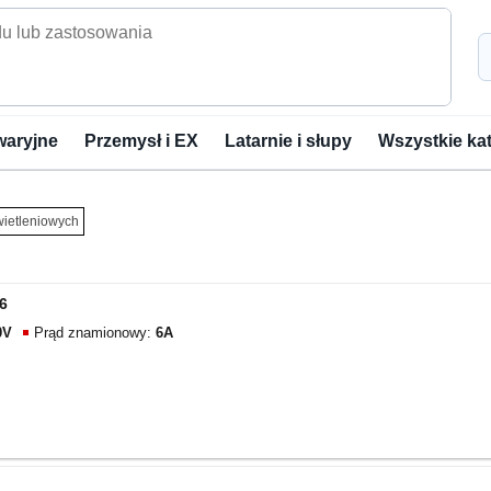
waryjne
Przemysł i EX
Latarnie i słupy
Wszystkie ka
wietleniowych
6
0V
Prąd znamionowy:
6A