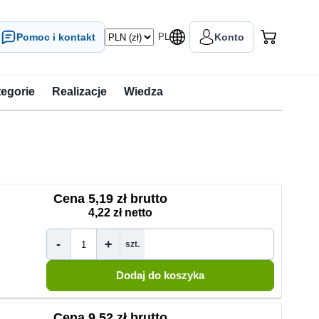
Pomoc i kontakt
PL
Konto
tegorie
Realizacje
Wiedza
Cena
5,19 zł brutto
4,22 zł netto
-
+
szt.
Cena
9,52 zł brutto