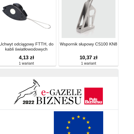
Uchwyt odciągowy FTTH, do
Wspornik słupowy CS100 KN8
kabli światłowodowych
Extralink Fish
4,13 zł
10,37 zł
1 wariant
1 wariant