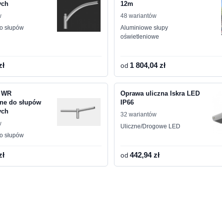
ych
12m
w
48 wariantów
do słupów
Aluminiowe słupy
oświetleniowe
zł
od
1 804,04 zł
i WR
Oprawa uliczna Iskra LED
ne do słupów
IP66
ych
32 wariantów
w
Uliczne/Drogowe LED
do słupów
zł
od
442,94 zł