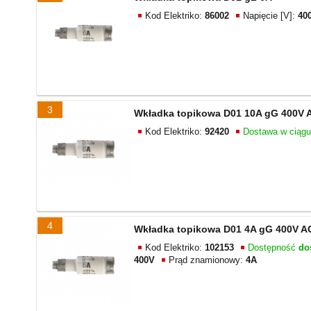
Kod Elektriko:
86002
Napięcie [V]:
40
3
Wkładka topikowa D01 10A gG 400V 
Kod Elektriko:
92420
Dostawa w ciąg
4
Wkładka topikowa D01 4A gG 400V A
Kod Elektriko:
102153
Dostępność
do
400V
Prąd znamionowy:
4A