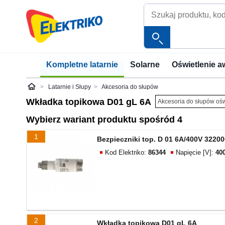
Kompletne latarnie
Solarne
Oświetlenie a
Latarnie i Słupy
Akcesoria do słupów
Elektriko
Wkładka topikowa D01 gL 6A
Akcesoria do słupów oś
Wybierz wariant produktu spośród 4
1
Bezpieczniki top. D 01 6A/400V 32200
Kod Elektriko:
86344
Napięcie [V]:
40
2
Wkładka topikowa D01 gL 6A