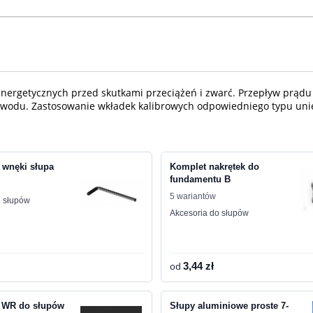
oenergetycznych przed skutkami przeciążeń i zwarć. Przepływ prądu
obwodu. Zastosowanie wkładek kalibrowych odpowiedniego typu un
 wnęki słupa
Komplet nakrętek do
fundamentu B
5 wariantów
o słupów
Akcesoria do słupów
od
3,44 zł
i WR do słupów
Słupy aluminiowe proste 7-