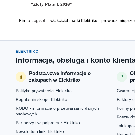
"Złoty Płatnik 2016"
Firma
Logisoft
- właściciel marki Elektriko - prowadzi nieprz
ELEKTRIKO
Informacje, obsługa i konto klient
Podstawowe informacje o
Ob
zakupach w Elektriko
p
Polityka prywatności Elektriko
Gwarancje
Regulamin sklepu Elektriko
Faktury e
RODO - informacja o przetwarzaniu danych
Formy pła
osobowych
Koszty do
Partnerzy i współpraca z Elektriko
Jak kupow
Newsletter i linki Elektriko
Eksport i