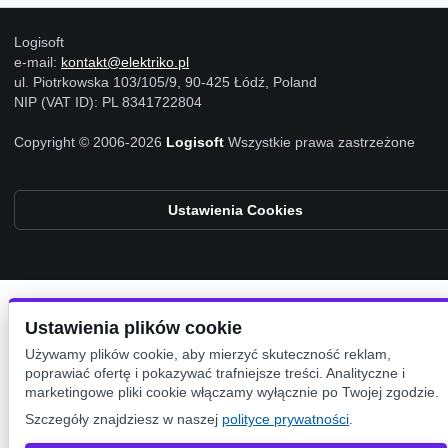
Logisoft
e-mail:
kontakt@elektriko.pl
ul. Piotrkowska 103/105/9, 90-425 Łódź, Poland
NIP (VAT ID): PL 8341722804
Copyright © 2006-2026
Logisoft
Wszystkie prawa zastrzeżone
Ustawienia Cookies
Ustawienia plików cookie
Używamy plików cookie, aby mierzyć skuteczność reklam,
poprawiać ofertę i pokazywać trafniejsze treści. Analityczne i
marketingowe pliki cookie włączamy wyłącznie po Twojej zgodzie.
Szczegóły znajdziesz w naszej
polityce prywatności
.