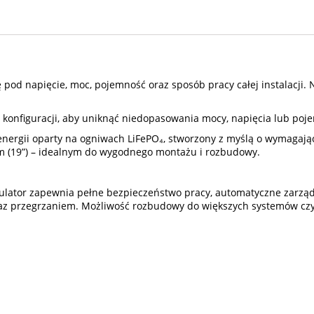
ę pod napięcie, moc, pojemność oraz sposób pracy całej instalacji.
j konfiguracji, aby uniknąć niedopasowania mocy, napięcia lub poj
ergii oparty na ogniwach LiFePO₄, stworzony z myślą o wymagając
 (19”) – idealnym do wygodnego montażu i rozbudowy.
ulator zapewnia pełne bezpieczeństwo pracy, automatyczne zarzą
raz przegrzaniem. Możliwość rozbudowy do większych systemów cz