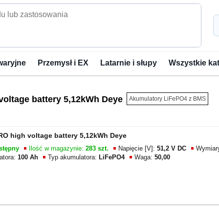
waryjne
Przemysł i EX
Latarnie i słupy
Wszystkie ka
voltage battery 5,12kWh Deye
Akumulatory LiFePO4 z BMS
RO high voltage battery 5,12kWh Deye
stępny
Ilość w magazynie:
283 szt.
Napięcie [V]:
51,2 V DC
Wymiar
atora:
100 Ah
Typ akumulatora:
LiFePO4
Waga:
50,00