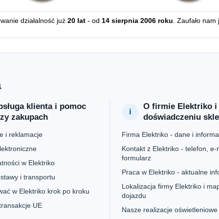
erwanie działalność już
20 lat
- od
14 sierpnia 2006 roku
. Zaufało nam 
a
sługa klienta i pomoc
O firmie Elektriko i
rzy zakupach
doświadczeniu skl
 i reklamacje
Firma Elektriko - dane i informa
lektroniczne
Kontakt z Elektriko - telefon, e-m
formularz
tności w Elektriko
Praca w Elektriko - aktualne in
stawy i transportu
Lokalizacja firmy Elektriko i ma
ać w Elektriko krok po kroku
dojazdu
 transakcje UE
Nasze realizacje oświetleniowe