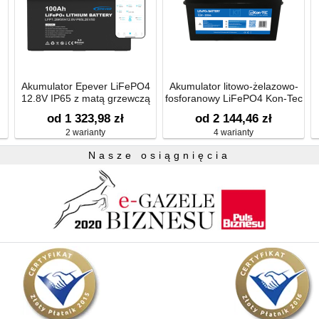
Akumulator Epever LiFePO4
Akumulator litowo-żelazowo-
12.8V IP65 z matą grzewczą
fosforanowy LiFePO4 Kon-Tec
50-200Ah 12,8V
od 1 323,98 zł
od 2 144,46 zł
2 warianty
4 warianty
Nasze osiągnięcia