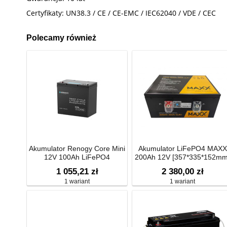
Certyfikaty: UN38.3 / CE / CE-EMC / IEC62040 / VDE / CEC
Polecamy również
Akumulator Renogy Core Mini
Akumulator LiFePO4 MAXX
12V 100Ah LiFePO4
200Ah 12V [357*335*152mm
Akumulator Renogy Core Mini
1 055,21 zł
2 380,00 zł
12V 100Ah LiFePO4
1 wariant
1 wariant