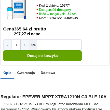
Kod Elektriko:
106774
Dostępność
dostępny
Ilość w magazynie:
31 szt.
Moc:
130W/12V, 260W/24V
Cena
365,64 zł brutto
297,27 zł netto
-
+
szt.
Opis
Gwarancja
Dostawa
Regulator EPEVER MPPT XTRA1210N G3 BLE 10A
EPEVER XTRA1210N G3 BLE to regulator ładowania MPPT do
systemów 12/24V. Wbudowany Bluetooth ułatwia konfigurację