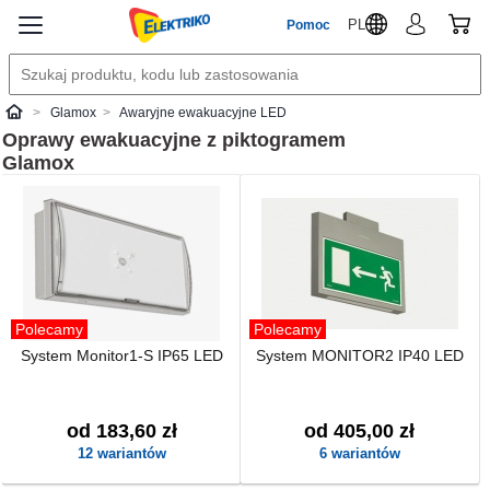
PL
Pomoc
Glamox
Awaryjne ewakuacyjne LED
Elektriko
Oprawy ewakuacyjne z piktogramem
Glamox
Polecamy
Polecamy
System Monitor1-S IP65 LED
System MONITOR2 IP40 LED
od 183,60 zł
od 405,00 zł
12 wariantów
6 wariantów