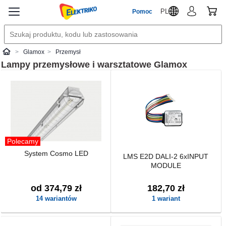
PL
Pomoc
Glamox
Przemysł
Elektriko
Lampy przemysłowe i warsztatowe
Glamox
Polecamy
System Cosmo LED
LMS E2D DALI-2 6xINPUT
MODULE
od 374,79 zł
182,70 zł
14 wariantów
1 wariant