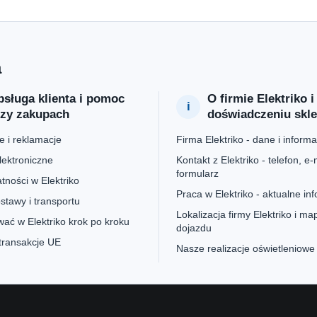
a
sługa klienta i pomoc
O firmie Elektriko i
rzy zakupach
doświadczeniu skl
 i reklamacje
Firma Elektriko - dane i informa
lektroniczne
Kontakt z Elektriko - telefon, e-m
formularz
tności w Elektriko
Praca w Elektriko - aktualne in
stawy i transportu
Lokalizacja firmy Elektriko i ma
ać w Elektriko krok po kroku
dojazdu
 transakcje UE
Nasze realizacje oświetleniowe