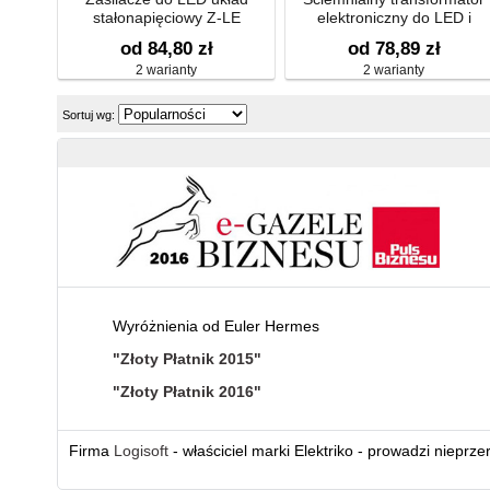
stałonapięciowy Z-LE
elektroniczny do LED i
halogenów 0W-40W
od 84,80 zł
od 78,89 zł
2 warianty
2 warianty
Sortuj wg:
Wyróżnienia od Euler Hermes
"Złoty Płatnik 2015"
"Złoty Płatnik 2016"
Firma
Logisoft
- właściciel marki Elektriko - prowadzi nieprz