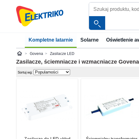
Kompletne latarnie
Solarne
Oświetlenie a
Govena
Zasilacze LED
Elektriko
Zasilacze, ściemniacze i wzmacniacze
Govena
Sortuj wg:
Zasilacze do LED układ
Ściemnialny transformator