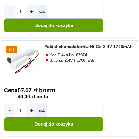
-
+
szt.
Pakiet akumulatorów Ni-Cd 2,4V 1700mAh
23
Kod Elektriko:
83974
Bateria:
2.4V / 1700mAh
Cena
57,07 zł brutto
46,40 zł netto
-
+
szt.