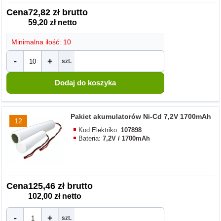
Cena
72,82 zł brutto
59,20 zł netto
Minimalna ilość: 10
-
+
szt.
Pakiet akumulatorów Ni-Cd 7,2V 1700mAh
12
Kod Elektriko:
107898
Bateria:
7,2V / 1700mAh
Cena
125,46 zł brutto
102,00 zł netto
-
+
szt.