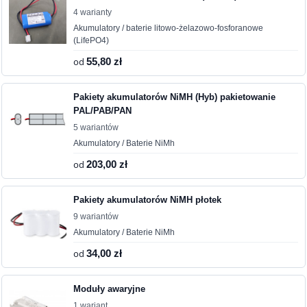
4 warianty
Akumulatory / baterie litowo-żelazowo-fosforanowe
(LifePO4)
od
55,80 zł
Pakiety akumulatorów NiMH (Hyb) pakietowanie
PAL/PAB/PAN
5 wariantów
Akumulatory / Baterie NiMh
od
203,00 zł
Pakiety akumulatorów NiMH płotek
9 wariantów
Akumulatory / Baterie NiMh
od
34,00 zł
Moduły awaryjne
1 wariant