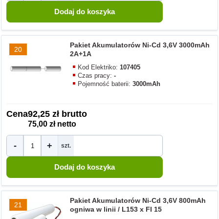
Pakiet Akumulatorów Ni-Cd 3,6V 3000mAh
20
2A+1A
Kod Elektriko:
107405
Czas pracy:
-
Pojemność baterii:
3000mAh
Cena
92,25 zł brutto
75,00 zł netto
-
+
szt.
Pakiet Akumulatorów Ni-Cd 3,6V 800mAh
21
ogniwa w linii / L153 x FI 15