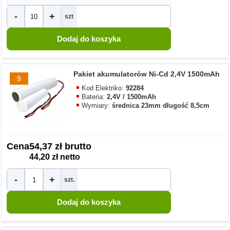
-
+
szt
Pakiet akumulatorów Ni-Cd 2,4V 1500mAh
9
Kod Elektriko:
92284
Bateria:
2,4V / 1500mAh
Wymiary:
średnica 23mm długość 8,5cm
Cena
54,37 zł brutto
44,20 zł netto
-
+
szt.