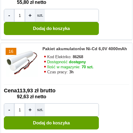
55,80 zł netto
-
+
szt.
Pakiet akumulatorów Ni-Cd 6,0V 4000mAh
16
Kod Elektriko:
86268
Dostępność
dostępny
Ilość w magazynie:
70 szt.
Czas pracy:
3h
Cena
113,93 zł brutto
92,63 zł netto
-
+
szt.