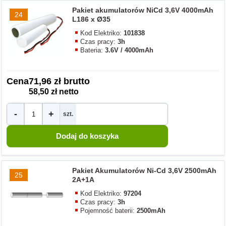
Pakiet akumulatorów NiCd 3,6V 4000mAh
24
L186 x Ø35
Kod Elektriko:
101838
Czas pracy:
3h
Bateria:
3.6V / 4000mAh
Cena
71,96 zł brutto
58,50 zł netto
-
+
szt.
Pakiet Akumulatorów Ni-Cd 3,6V 2500mAh
25
2A+1A
Kod Elektriko:
97204
Czas pracy:
3h
Pojemność baterii:
2500mAh