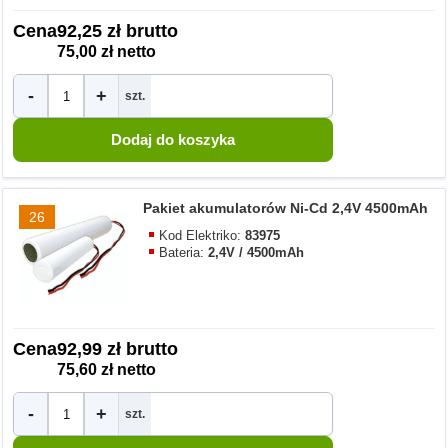
Cena
92,25 zł brutto
75,00 zł netto
-
+
szt.
Pakiet akumulatorów Ni-Cd 2,4V 4500mAh
26
Kod Elektriko:
83975
Bateria:
2,4V / 4500mAh
Cena
92,99 zł brutto
75,60 zł netto
-
+
szt.