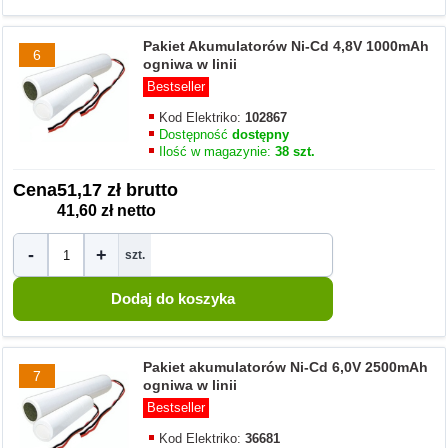
Pakiet Akumulatorów Ni-Cd 4,8V 1000mAh
6
ogniwa w linii
Bestseller
Kod Elektriko:
102867
Dostępność
dostępny
Ilość w magazynie:
38 szt.
Cena
51,17 zł brutto
41,60 zł netto
-
+
szt.
Pakiet akumulatorów Ni-Cd 6,0V 2500mAh
7
ogniwa w linii
Bestseller
Kod Elektriko:
36681