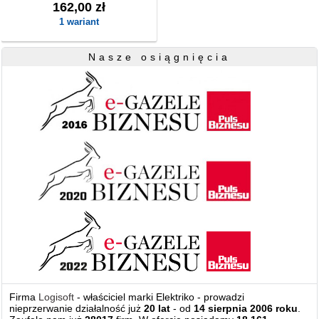
162,00 zł
1 wariant
Nasze osiągnięcia
Firma
Logisoft
- właściciel marki Elektriko - prowadzi
nieprzerwanie działalność już
20 lat
- od
14 sierpnia 2006 roku
.