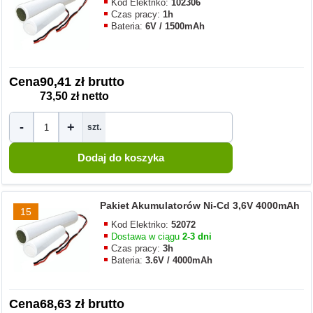
Kod Elektriko:
102306
Czas pracy:
1h
Bateria:
6V / 1500mAh
Cena
90,41 zł brutto
73,50 zł netto
-
+
szt.
Pakiet Akumulatorów Ni-Cd 3,6V 4000mAh
15
Kod Elektriko:
52072
Dostawa w ciągu
2-3 dni
Czas pracy:
3h
Bateria:
3.6V / 4000mAh
Cena
68,63 zł brutto