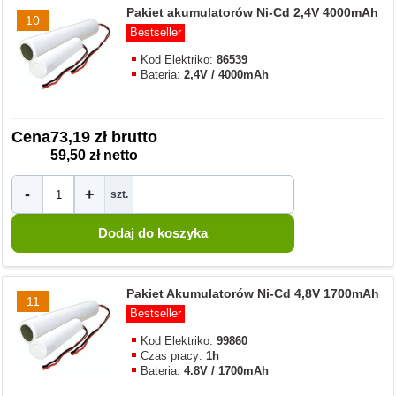
Pakiet akumulatorów Ni-Cd 2,4V 4000mAh
10
Bestseller
Kod Elektriko:
86539
Bateria:
2,4V / 4000mAh
Cena
73,19 zł brutto
59,50 zł netto
-
+
szt.
Pakiet Akumulatorów Ni-Cd 4,8V 1700mAh
11
Bestseller
Kod Elektriko:
99860
Czas pracy:
1h
Bateria:
4.8V / 1700mAh