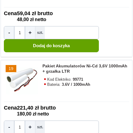
Cena
59,04 zł brutto
48,00 zł netto
-
+
szt.
Pakiet Akumulatorów Ni-Cd 3,6V 1000mAh
19
+ grzałka LTR
Kod Elektriko:
99771
Bateria:
3.6V / 1000mAh
Cena
221,40 zł brutto
180,00 zł netto
-
+
szt.