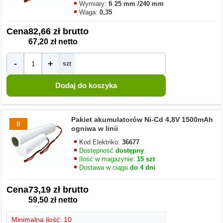
Wymiary:
fi 25 mm /240 mm
Waga:
0,35
Cena
82,66 zł brutto
67,20 zł netto
-
+
szt
Pakiet akumulatorów Ni-Cd 4,8V 1500mAh
8
ogniwa w linii
Kod Elektriko:
36677
Dostępność
dostępny
Ilość w magazynie:
15 szt
Dostawa w ciągu
do 4 dni
Cena
73,19 zł brutto
59,50 zł netto
Minimalna ilość: 10