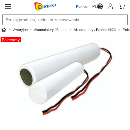
PL
Pomoc
Awaryjne
Akumulatory / Baterie
Akumulatory / Baterie NiCd
Paki
Elektriko
Polecamy