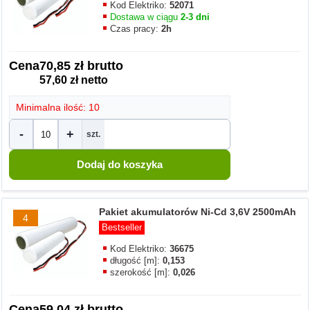
Kod Elektriko:
52071
Dostawa w ciągu
2-3 dni
Czas pracy:
2h
Cena
70,85 zł brutto
57,60 zł netto
Minimalna ilość: 10
-
+
szt.
Pakiet akumulatorów Ni-Cd 3,6V 2500mAh
4
Bestseller
Kod Elektriko:
36675
długość [m]:
0,153
szerokość [m]:
0,026
Cena
59,04 zł brutto