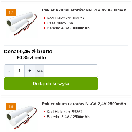
Pakiet Akumulatorów Ni-Cd 4,8V 4200mAh
17
Kod Elektriko:
108657
Czas pracy:
3h
Bateria:
4.8V / 4000mAh
Cena
99,45 zł brutto
80,85 zł netto
-
+
szt.
Pakiet akumulatorów Ni-Cd 2,4V 2500mAh
18
Kod Elektriko:
99862
Bateria:
2,4V / 2500mAh