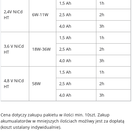
1,5 Ah
1h
2,4V NiCd
6W-11W
2,5 Ah
2h
HT
4,0 Ah
3h
1,5 Ah
1h
3,6 V NiCd
18W-36W
2,5 Ah
2h
HT
4,0 Ah
3h
1,5 Ah
1h
4,8 V NiCd
58W
2,5 Ah
2h
HT
4,0 Ah
3h
Cena dotyczy zakupu pakietu w ilości min. 10szt. Zakup
akumualatorów w mniejszych ilościach możliwy jest za dopłatą
(koszt ustalany indywidualnie).