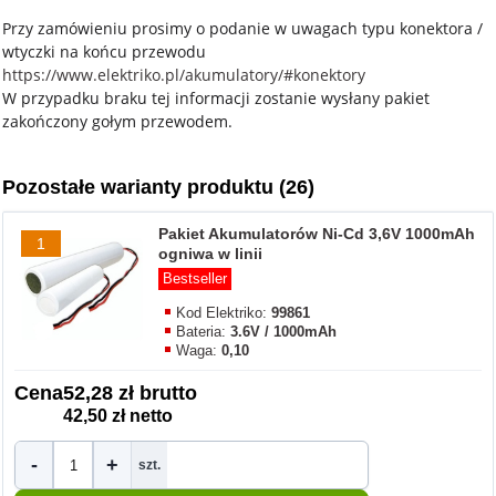
Przy zamówieniu prosimy o podanie w uwagach typu konektora /
wtyczki na końcu przewodu
https://www.elektriko.pl/akumulatory/#konektory
W przypadku braku tej informacji zostanie wysłany pakiet
zakończony gołym przewodem.
Pozostałe warianty produktu (26)
Pakiet Akumulatorów Ni-Cd 3,6V 1000mAh
1
ogniwa w linii
Bestseller
Kod Elektriko:
99861
Bateria:
3.6V / 1000mAh
Waga:
0,10
Cena
52,28 zł brutto
42,50 zł netto
-
+
szt.