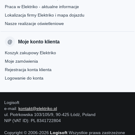
Praca w Elektriko - aktualne informacje
Lokalizacja firmy Elektriko i mapa dojazdu
Nasze realizacje oświetleniowe
Moje konto klienta
Koszyk zakupowy Elektriko
Moje zamówienia
Rejestracja konta klienta
Logowanie do konta
Logisoft
e-mail:
kontakt@elektriko.pl
ul. Piotrkowska 103/105/9, 90-425 Łódź, Poland
NIP (VAT ID): PL 8341722804
Copyright © 2006-2026
Logisoft
Wszystkie prawa zastrzeżone