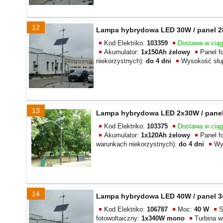
12
Lampa hybrydowa LED 30W / panel 28
Kod Elektriko:
103359
Dostawa w cią
Akumulator:
1x150Ah żelowy
Panel f
niekorzystnych):
do 4 dni
Wysokość słu
13
Lampa hybrydowa LED 2x30W / panel 
Kod Elektriko:
103375
Dostawa w cią
Akumulator:
1x120Ah żelowy
Panel f
warunkach niekorzystnych):
do 4 dni
Wy
14
Lampa hybrydowa LED 40W / panel 34
Kod Elektriko:
106787
Moc:
40 W
S
fotowoltaiczny:
1x340W mono
Turbina w