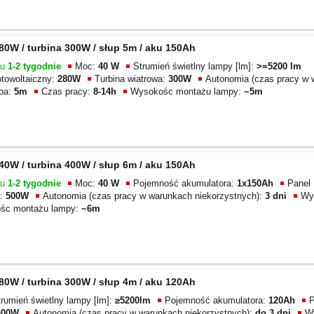
0W / turbina 300W / słup 5m / aku 150Ah
gu
1-2 tygodnie
Moc:
40 W
Strumień świetlny lampy [lm]:
>=5200 lm
otowoltaiczny:
280W
Turbina wiatrowa:
300W
Autonomia (czas pracy w 
pa:
5m
Czas pracy:
8-14h
Wysokośc montażu lampy:
~5m
0W / turbina 400W / słup 6m / aku 150Ah
gu
1-2 tygodnie
Moc:
40 W
Pojemność akumulatora:
1x150Ah
Panel
a:
500W
Autonomia (czas pracy w warunkach niekorzystnych):
3 dni
Wy
śc montażu lampy:
~6m
0W / turbina 300W / słup 4m / aku 120Ah
trumień świetlny lampy [lm]:
≥5200lm
Pojemność akumulatora:
120Ah
P
300W
Autonomia (czas pracy w warunkach niekorzystnych):
do 3 dni
W