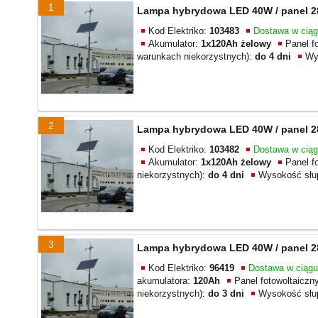
1
Lampa hybrydowa LED 40W / panel 280
Kod Elektriko:
103483
Dostawa w cią
Akumulator:
1x120Ah żelowy
Panel f
warunkach niekorzystnych):
do 4 dni
Wy
2
Lampa hybrydowa LED 40W / panel 280
Kod Elektriko:
103482
Dostawa w cią
Akumulator:
1x120Ah żelowy
Panel f
niekorzystnych):
do 4 dni
Wysokość słu
3
Lampa hybrydowa LED 40W / panel 28
Kod Elektriko:
96419
Dostawa w ciąg
akumulatora:
120Ah
Panel fotowoltaiczn
niekorzystnych):
do 3 dni
Wysokość słu