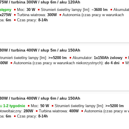
5W / turbina 300W / słup 6m / aku 120Ah
stępny
Moc:
30 W
Strumień świetlny lampy [lm]:
~3600 lm
Akumulat
x275W
Turbina wiatrowa:
300W
Autonomia (czas pracy w warunkach
pa:
6m
Czas pracy:
8-14h
0W / turbina 400W / słup 5m / aku 150Ah
trumień świetlny lampy [lm]:
>=5200 lm
Akumulator:
1x150Ah żelowy
400W
Autonomia (czas pracy w warunkach niekorzystnych):
do 4 dni
W
0W / turbina 400W / słup 6m / aku 150Ah
gu
1-2 tygodnie
Moc:
50 W
Strumień świetlny lampy [lm]:
>=5200 lm
otowoltaiczny:
280W
Turbina wiatrowa:
400W
Autonomia (czas pracy w 
pa:
6m
Czas pracy:
8-14h