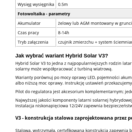
Wysięg wysięgnika
0.5m
Fotowoltaika - parametry
Akumulator
żelowy lub AGM montowany w grunc
Czas pracy
8-14h
Tryb załączenia
czujnik zmierzchu + system ściemnia
Jak wybrać wariant Hybrid Solar V3?
Hybrid Solar V3 to jedna z najpopularniejszych rodzin lat
solarny może współpracować z turbiną wiatrową.
Warianty porównuj po mocy oprawy LED, pojemności akumula
albo niższą moc oprawy. Instrukcję ustawień przekazujemy
Pilot do regulatora jest akcesorium komplementarnym; jede
Najwyższej jakości komponenty latarni solarnej hybrydowej
Instalacja niskonapięciowa 12/24V zapewnia bezpieczeństw
V3 - konstrukcja stalowa zaprojektowana przez po
Stalowa, wytrzymała, certyfikowana konstrukcja zapewnia 