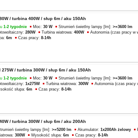
0W / turbina 400W / słup 6m / aku 150Ah
gu
1-2 tygodnie
Moc:
30 W
Strumień świetlny lampy [lm]:
>=3600 lm
otowoltaiczny:
280W
Turbina wiatrowa:
400W
Autonomia (czas pracy w 
pa:
6m
Czas pracy:
8-14h
275W / turbina 300W / słup 6m / aku 150Ah
gu
1-2 tygodnie
Moc:
30 W
Strumień świetlny lampy [lm]:
>=3600 lm
otowoltaiczny:
1x275W
Turbina wiatrowa:
300W
Autonomia (czas pracy 
sokość słupa:
6m
Czas pracy:
8-14h
0W / turbina 300W / słup 6m / aku 200Ah
trumień świetlny lampy [lm]:
>=5200 lm
Akumulator:
1x200Ah żelowy
iatrowa:
300W
Wysokość słupa:
6m
Czas pracy:
8-14h