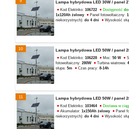
9
Lampa hybrydowa LED 30W / panel 27
Kod Elektriko:
106722
Dostępność
do
1x120Ah żelowy
Panel fotowoltaiczny:
1
niekorzystnych):
do 4 dni
Wysokość słu
10
Lampa hybrydowa LED 50W / panel 28
Kod Elektriko:
106228
Moc:
50 W
S
fotowoltaiczny:
280W
Turbina wiatrowa:
słupa:
5m
Czas pracy:
8-14h
11
Lampa hybrydowa LED 50W / panel 28
Kod Elektriko:
103464
Dostawa w cią
Akumulator:
1x150Ah żelowy
Panel f
niekorzystnych):
do 4 dni
Wysokość słu