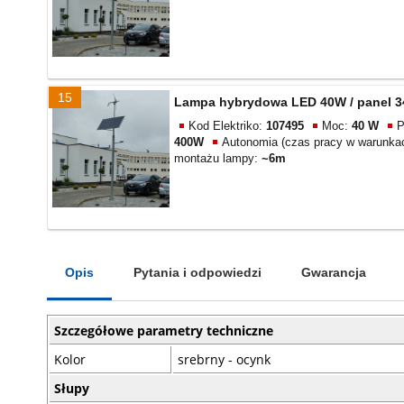
15
Lampa hybrydowa LED 40W / panel 34
Kod Elektriko:
107495
Moc:
40 W
P
400W
Autonomia (czas pracy w warunka
montażu lampy:
~6m
Opis
Pytania i odpowiedzi
Gwarancja
Szczegółowe parametry techniczne
Kolor
srebrny - ocynk
Słupy