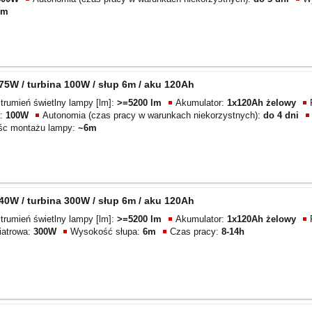
4m
5W / turbina 100W / słup 6m / aku 120Ah
trumień świetlny lampy [lm]:
>=5200 lm
Akumulator:
1x120Ah żelowy
a:
100W
Autonomia (czas pracy w warunkach niekorzystnych):
do 4 dni
c montażu lampy:
~6m
0W / turbina 300W / słup 6m / aku 120Ah
trumień świetlny lampy [lm]:
>=5200 lm
Akumulator:
1x120Ah żelowy
iatrowa:
300W
Wysokość słupa:
6m
Czas pracy:
8-14h