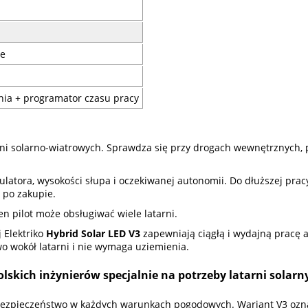
ie
nia + programator czasu pracy
arni solarno-wiatrowych. Sprawdza się przy drogach wewnętrznych, 
tora, wysokości słupa i oczekiwanej autonomii. Do dłuższej prac
 po zakupie.
n pilot może obsługiwać wiele latarni.
 Elektriko
Hybrid Solar LED V3
zapewniają ciągłą i wydajną pracę a
o wokół latarni i nie wymaga uziemienia.
lskich inżynierów specjalnie na potrzeby latarni solarn
bezpieczeństwo w każdych warunkach pogodowych. Wariant V3 oznac