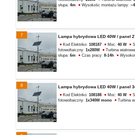
słupa:
4m
Wysokośc montażu lampy:
~
7
Lampa hybrydowa LED 40W / panel 27
Kod Elektriko:
108187
Moc:
40 W
S
fotowoltaiczny:
1x280W
Turbina wiatrow
słupa:
6m
Czas pracy:
8-14h
Wysokoś
8
Lampa hybrydowa LED 40W / panel 34
Kod Elektriko:
108188
Moc:
40 W
S
fotowoltaiczny:
1x340W mono
Turbina w