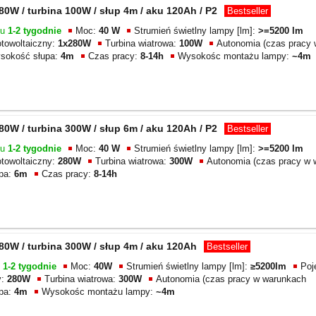
W / turbina 100W / słup 4m / aku 120Ah / P2
Bestseller
gu
1-2 tygodnie
Moc:
40 W
Strumień świetlny lampy [lm]:
>=5200 lm
otowoltaiczny:
1x280W
Turbina wiatrowa:
100W
Autonomia (czas pracy 
sokość słupa:
4m
Czas pracy:
8-14h
Wysokośc montażu lampy:
~4m
W / turbina 300W / słup 6m / aku 120Ah / P2
Bestseller
gu
1-2 tygodnie
Moc:
40 W
Strumień świetlny lampy [lm]:
>=5200 lm
otowoltaiczny:
280W
Turbina wiatrowa:
300W
Autonomia (czas pracy w 
pa:
6m
Czas pracy:
8-14h
0W / turbina 300W / słup 4m / aku 120Ah
Bestseller
u
1-2 tygodnie
Moc:
40W
Strumień świetlny lampy [lm]:
≥5200lm
Poj
y:
280W
Turbina wiatrowa:
300W
Autonomia (czas pracy w warunkach
pa:
4m
Wysokośc montażu lampy:
~4m