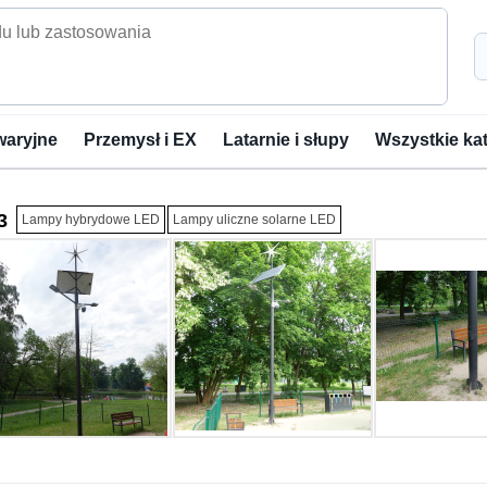
waryjne
Przemysł i EX
Latarnie i słupy
Wszystkie ka
3
Lampy hybrydowe LED
Lampy uliczne solarne LED