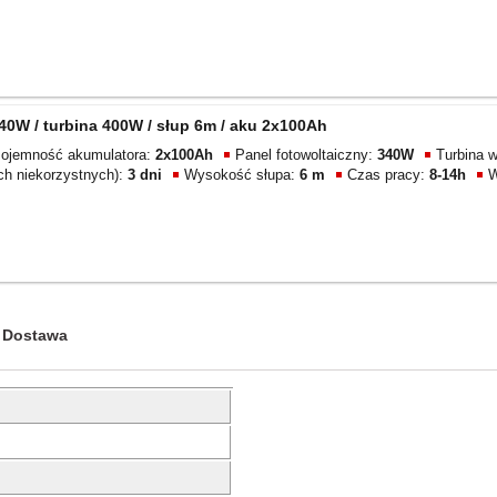
0W / turbina 400W / słup 6m / aku 2x100Ah
ojemność akumulatora:
2x100Ah
Panel fotowoltaiczny:
340W
Turbina w
ch niekorzystnych):
3 dni
Wysokość słupa:
6 m
Czas pracy:
8-14h
W
Dostawa