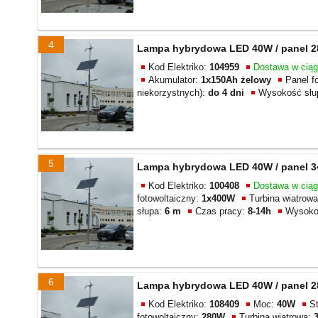
4
Lampa hybrydowa LED 40W / panel 28
Kod Elektriko:
104959
Dostawa w cią
Akumulator:
1x150Ah żelowy
Panel f
niekorzystnych):
do 4 dni
Wysokość słu
5
Lampa hybrydowa LED 40W / panel 34
Kod Elektriko:
100408
Dostawa w cią
fotowoltaiczny:
1x400W
Turbina wiatrow
słupa:
6 m
Czas pracy:
8-14h
Wysoko
6
Lampa hybrydowa LED 40W / panel 28
Kod Elektriko:
108409
Moc:
40W
S
fotowoltaiczny:
280W
Turbina wiatrowa: