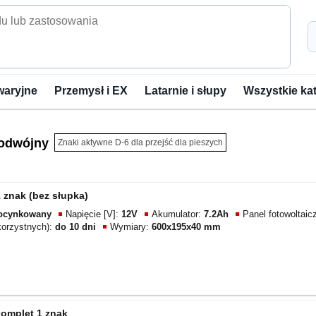
waryjne
Przemysł i EX
Latarnie i słupy
Wszystkie ka
podwójny
Znaki aktywne D-6 dla przejść dla pieszych
 znak (bez słupka)
ocynkowany
Napięcie [V]:
12V
Akumulator:
7.2Ah
Panel fotowoltaic
korzystnych):
do 10 dni
Wymiary:
600x195x40 mm
komplet 1 znak