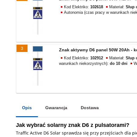
Kod Elektriko:
102618
Materiał:
Słup 
Autonomia (czas pracy w warunkach nie
3
Znak aktywny D6 panel 50W 20Ah - k
Kod Elektriko:
102912
Materiał:
Słup 
warunkach niekorzystnych):
do 10 dni
W
Opis
Gwarancja
Dostawa
Jak wybrać solarny znak D6 z pulsatorami?
Traffic Active D6 Solar sprawdza się przy przejściach dla