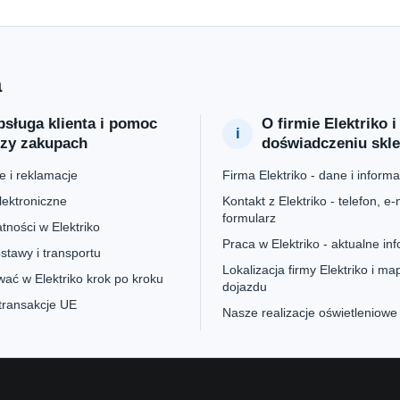
a
sługa klienta i pomoc
O firmie Elektriko i
rzy zakupach
doświadczeniu skl
 i reklamacje
Firma Elektriko - dane i informa
lektroniczne
Kontakt z Elektriko - telefon, e-m
formularz
tności w Elektriko
Praca w Elektriko - aktualne in
stawy i transportu
Lokalizacja firmy Elektriko i ma
ać w Elektriko krok po kroku
dojazdu
 transakcje UE
Nasze realizacje oświetleniowe