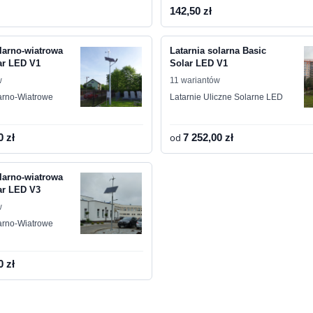
142,50 zł
olarno-wiatrowa
Latarnia solarna Basic
ar LED V1
Solar LED V1
w
11 wariantów
larno-Wiatrowe
Latarnie Uliczne Solarne LED
0 zł
od
7 252,00 zł
olarno-wiatrowa
ar LED V3
w
larno-Wiatrowe
0 zł