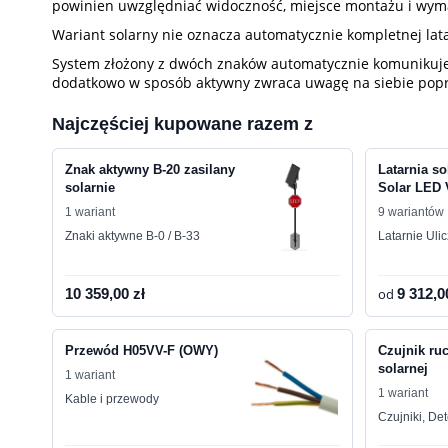
powinien uwzględniać widoczność, miejsce montażu i wyma
Wariant solarny nie oznacza automatycznie kompletnej latar
System złożony z dwóch znaków automatycznie komunikuje 
dodatkowo w sposób aktywny zwraca uwagę na siebie popr
Najczęściej kupowane razem z
Znak aktywny B-20 zasilany
Latarnia so
solarnie
Solar LED 
1 wariant
9 wariantów
Znaki aktywne B-0 / B-33
Latarnie Uli
10 359,00 zł
od
9 312,0
Przewód H05VV-F (OWY)
Czujnik ru
solarnej
1 wariant
1 wariant
Kable i przewody
Czujniki, De