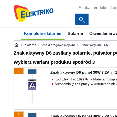
Kompletne latarnie
Solarne
Oświetlenie a
Solarne
Znaki drogowe aktywne
Znaki aktywne D-6
Elektriko
Znak aktywny D6 zasilany solarnie, pulsator 
Wybierz wariant produktu spośród 3
1
Znak aktywny D6 panel 30W 7.2Ah - 1
Kod Elektriko:
102776
Materiał:
Słup 
Autonomia (czas pracy w warunkach nie
2
Znak aktywny D6 panel 30W 7.2Ah - 