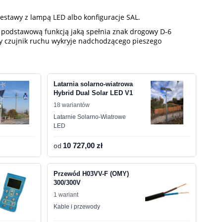
zestawy z lampą LED albo konfiguracje SAL.
 podstawową funkcją jaką spełnia znak drogowy D-6
 czujnik ruchu wykryje nadchodzącego pieszego
Latarnia solarno-wiatrowa
Hybrid Dual Solar LED V1
18 wariantów
Latarnie Solarno-Wiatrowe
LED
od
10 727,00 zł
Przewód H03VV-F (OMY)
300/300V
1 wariant
Kable i przewody