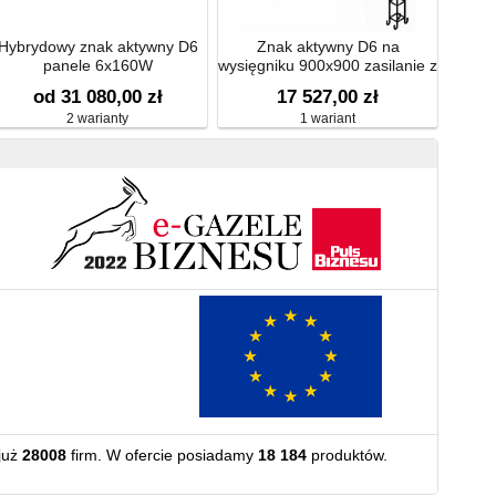
Hybrydowy znak aktywny D6
Znak aktywny D6 na
panele 6x160W
wysięgniku 900x900 zasilanie z
sieci 230V
od 31 080,00 zł
17 527,00 zł
2 warianty
1 wariant
już
28008
firm. W ofercie posiadamy
18 184
produktów.