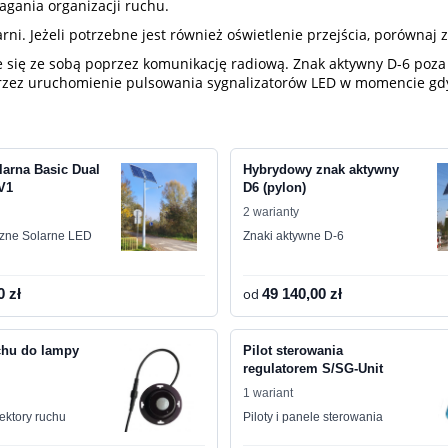
gania organizacji ruchu.
ni. Jeżeli potrzebne jest również oświetlenie przejścia, porównaj 
się ze sobą poprzez komunikację radiową. Znak aktywny D-6 poza
zez uruchomienie pulsowania sygnalizatorów LED w momencie gdy
larna Basic Dual
Hybrydowy znak aktywny
V1
D6 (pylon)
2 warianty
czne Solarne LED
Znaki aktywne D-6
0 zł
od
49 140,00 zł
chu do lampy
Pilot sterowania
regulatorem S/SG-Unit
1 wariant
tektory ruchu
Piloty i panele sterowania