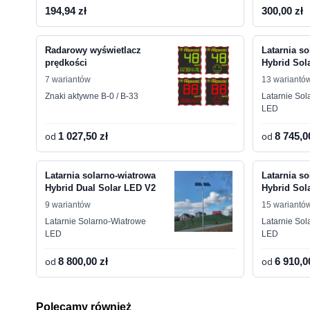
194,94 zł
300,00 zł
Radarowy wyświetlacz
Latarnia s
prędkości
Hybrid Sol
7 wariantów
13 wariantó
Znaki aktywne B-0 / B-33
Latarnie So
LED
od
1 027,50 zł
od
8 745,0
Latarnia solarno-wiatrowa
Latarnia s
Hybrid Dual Solar LED V2
Hybrid Sol
9 wariantów
15 wariantó
Latarnie Solarno-Wiatrowe
Latarnie So
LED
LED
od
8 800,00 zł
od
6 910,0
Polecamy również