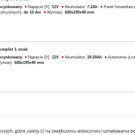
ocynkowany
Napięcie [V]:
12V
Akumulator:
7.2Ah
Panel fotowoltaic
korzystnych):
do 10 dni
Wymiary:
600x195x40 mm
omplet 1 znak
ocynkowany
Napięcie [V]:
12V
Akumulator:
18-20Ah
Autonomia (cza
ymiary:
600x195x40 mm
 pieszych, gdzie zależy Ci na zwiększeniu widoczności oznakowania 