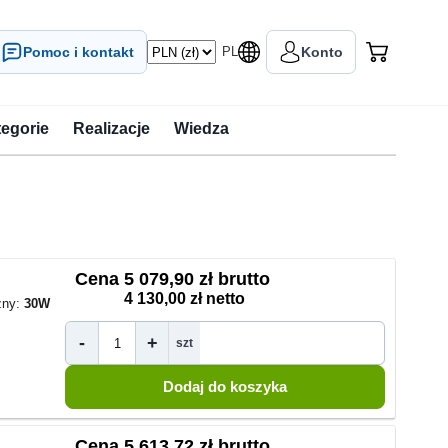
Pomoc i kontakt
PL
Konto
tegorie
Realizacje
Wiedza
Cena
5 079,90 zł brutto
4 130,00 zł netto
zny:
30W
-
+
szt
Cena
5 613,72 zł brutto