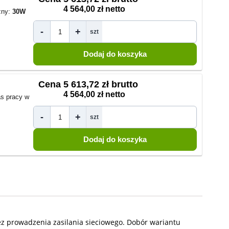
4 564,00 zł netto
zny:
30W
-
+
szt
Cena
5 613,72 zł brutto
4 564,00 zł netto
s pracy w
-
+
szt
bez prowadzenia zasilania sieciowego. Dobór wariantu