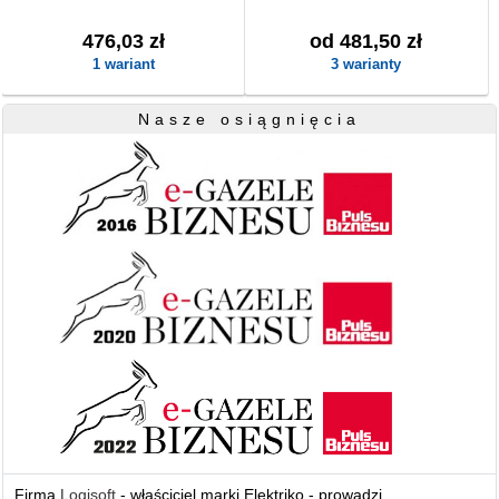
476,03 zł
od 481,50 zł
1 wariant
3 warianty
Nasze osiągnięcia
Firma
Logisoft
- właściciel marki Elektriko - prowadzi