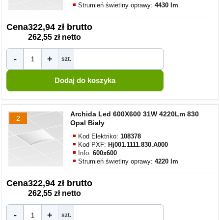
Strumień świetlny oprawy:
4430 lm
Cena
322,94 zł brutto
262,55 zł netto
-
+
szt.
Archida Led 600X600 31W 4220Lm 830
2
Opal Biały
Kod Elektriko:
108378
Kod PXF:
Hj001.1111.830.A000
Info:
600x600
Strumień świetlny oprawy:
4220 lm
Cena
322,94 zł brutto
262,55 zł netto
-
+
szt.