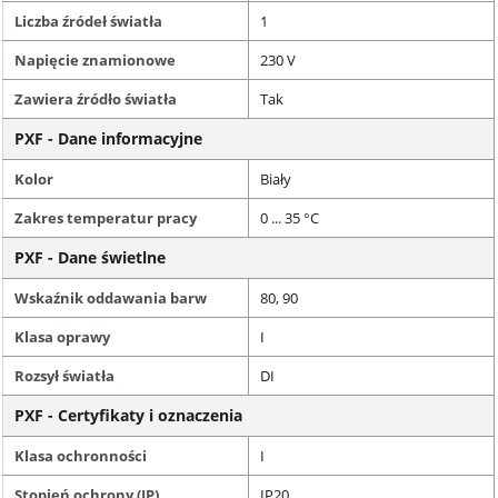
Liczba źródeł światła
1
Napięcie znamionowe
230 V
Zawiera źródło światła
Tak
PXF - Dane informacyjne
Kolor
Biały
Zakres temperatur pracy
0 ... 35 °C
PXF - Dane świetlne
Wskaźnik oddawania barw
80, 90
Klasa oprawy
I
Rozsył światła
DI
PXF - Certyfikaty i oznaczenia
Klasa ochronności
I
Stopień ochrony (IP)
IP20