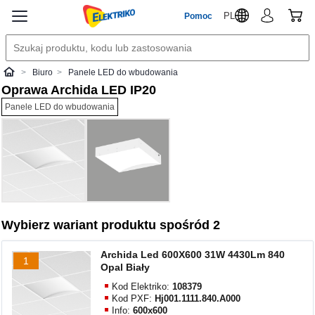
PL
Pomoc
Biuro
Panele LED do wbudowania
Elektriko
Oprawa Archida LED IP20
Panele LED do wbudowania
Wybierz wariant produktu spośród 2
Archida Led 600X600 31W 4430Lm 840
1
Opal Biały
Kod Elektriko:
108379
Kod PXF:
Hj001.1111.840.A000
Info:
600x600