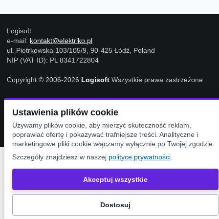
Logisoft
e-mail:
kontakt@elektriko.pl
ul. Piotrkowska 103/105/9, 90-425 Łódź, Poland
NIP (VAT ID): PL 8341722804
Copyright © 2006-2026
Logisoft
Wszystkie prawa zastrzeżone
Ustawienia plików cookie
Ustawienia Cookies
Używamy plików cookie, aby mierzyć skuteczność reklam,
poprawiać ofertę i pokazywać trafniejsze treści. Analityczne i
marketingowe pliki cookie włączamy wyłącznie po Twojej zgodzie.
Szczegóły znajdziesz w naszej
polityce prywatności
.
Akceptuj wszystkie
Dostosuj