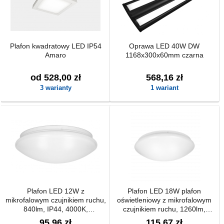
Plafon kwadratowy LED IP54
Oprawa LED 40W DW
Amaro
1168x300x60mm czarna
od 528,00 zł
568,16 zł
3 warianty
1 wariant
Plafon LED 12W z
Plafon LED 18W plafon
mikrofalowym czujnikiem ruchu,
oświetleniowy z mikrofalowym
840lm, IP44, 4000K,
czujnikiem ruchu, 1260lm,
PMMA+stal
IP44, 4000K, PMMA+stal
95,96 zł
115,67 zł