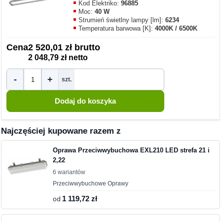
Kod Elektriko:
96885
Moc:
40 W
Strumień świetlny lampy [lm]:
6234
Temperatura barwowa [K]:
4000K / 6500K
Cena
2 520,01 zł brutto
2 048,79 zł netto
-
+
szt.
Najczęściej kupowane razem z
Oprawa Przeciwwybuchowa EXL210 LED strefa 21 i
2,22
6 wariantów
Przeciwwybuchowe Oprawy
od
1 119,72 zł