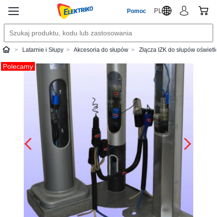
PL
Pomoc
Latarnie i Słupy
Akcesoria do słupów
Złącza IZK do słupów oświet
Elektriko
Polecamy