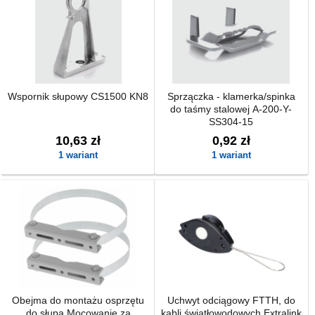
Wspornik słupowy CS1500 KN8
Sprzączka - klamerka/spinka
do taśmy stalowej A-200-Y-
SS304-15
10,63 zł
0,92 zł
1 wariant
1 wariant
Obejma do montażu osprzętu
Uchwyt odciągowy FTTH, do
do słupa Mocowanie za
kabli światłowodowych Extralink