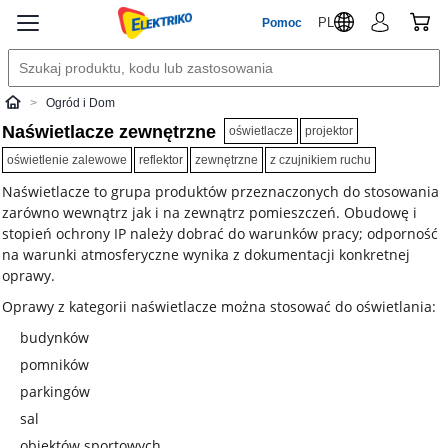
PL
Pomoc
Ogród i Dom
Elektriko
Naświetlacze zewnętrzne
oświetlacze
projektor
oświetlenie zalewowe
reflektor
zewnętrzne
z czujnikiem ruchu
Naświetlacze to grupa produktów przeznaczonych do stosowania
zarówno wewnątrz jak i na zewnątrz pomieszczeń. Obudowę i
stopień ochrony IP należy dobrać do warunków pracy; odporność
na warunki atmosferyczne wynika z dokumentacji konkretnej
oprawy.
Oprawy z kategorii naświetlacze można stosować do oświetlania:
budynków
pomników
parkingów
sal
obiektów sportowych