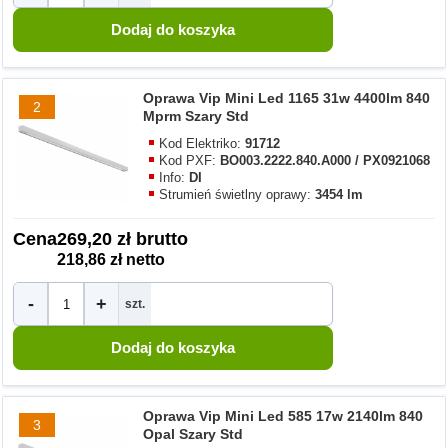
Oprawa Vip Mini Led 1165 31w 4400lm 840
2
Mprm Szary Std
Kod Elektriko:
91712
Kod PXF:
BO003.2222.840.A000 / PX0921068
Info:
DI
Strumień świetlny oprawy:
3454 lm
Cena
269,20 zł brutto
218,86 zł netto
-
+
szt.
Oprawa Vip Mini Led 585 17w 2140lm 840
3
Opal Szary Std