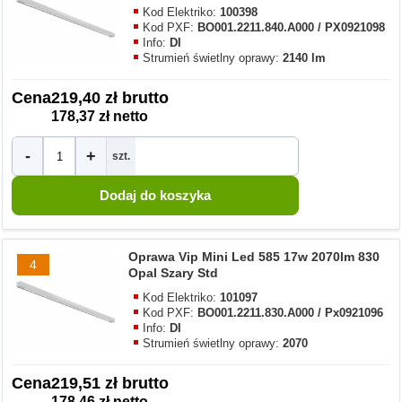
Kod Elektriko:
100398
Kod PXF:
BO001.2211.840.A000 / PX0921098
Info:
DI
Strumień świetlny oprawy:
2140 lm
Cena
219,40 zł brutto
178,37 zł netto
-
+
szt.
Oprawa Vip Mini Led 585 17w 2070lm 830
4
Opal Szary Std
Kod Elektriko:
101097
Kod PXF:
BO001.2211.830.A000 / Px0921096
Info:
DI
Strumień świetlny oprawy:
2070
Cena
219,51 zł brutto
178,46 zł netto