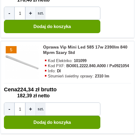
-
+
szt.
Oprawa Vip Mini Led 585 17w 2390lm 840
5
Mprm Szary Std
Kod Elektriko:
101099
Kod PXF:
BO001.2222.840.A000 / Px0921054
Info:
DI
Strumień świetlny oprawy:
2310 lm
Cena
224,34 zł brutto
182,39 zł netto
-
+
szt.