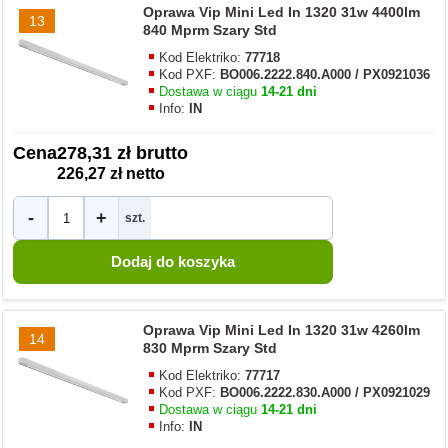
Oprawa Vip Mini Led In 1320 31w 4400lm
13
840 Mprm Szary Std
Kod Elektriko:
77718
Kod PXF:
BO006.2222.840.A000 / PX0921036
Dostawa w ciągu
14-21 dni
Info:
IN
Cena
278,31 zł brutto
226,27 zł netto
-
+
szt.
Oprawa Vip Mini Led In 1320 31w 4260lm
14
830 Mprm Szary Std
Kod Elektriko:
77717
Kod PXF:
BO006.2222.830.A000 / PX0921029
Dostawa w ciągu
14-21 dni
Info:
IN