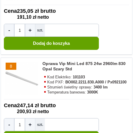
Cena
235,05 zł brutto
191,10 zł netto
-
+
szt.
Oprawa Vip Mini Led 875 24w 2960lm 830
8
Opal Szary Std
Kod Elektriko:
101103
Kod PXF:
BO002.2211.830.A000 / Px0921100
Strumień świetlny oprawy:
3400 lm
Temperatura barwowa:
3000K
Cena
247,14 zł brutto
200,93 zł netto
-
+
szt.