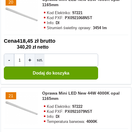
20
1165mm
Kod Elektriko:
97221
Kod PXF:
PX0921068NST
Info:
DI
Strumień świetlny oprawy:
3454 lm
Cena
418,45 zł brutto
340,20 zł netto
-
+
szt.
Oprawa Mini LED New 44W 4000K opal
21
1165mm
Kod Elektriko:
97222
Kod PXF:
PX0921079NST
Info:
DI
Temperatura barwowa:
4000K