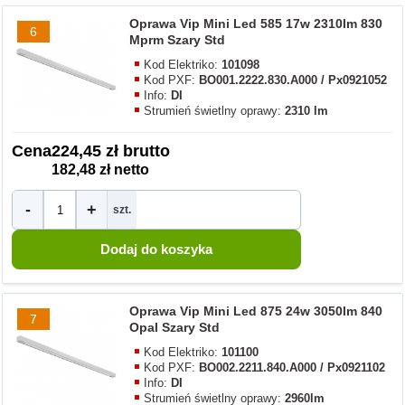
Oprawa Vip Mini Led 585 17w 2310lm 830
6
Mprm Szary Std
Kod Elektriko:
101098
Kod PXF:
BO001.2222.830.A000 / Px0921052
Info:
DI
Strumień świetlny oprawy:
2310 lm
Cena
224,45 zł brutto
182,48 zł netto
-
+
szt.
Oprawa Vip Mini Led 875 24w 3050lm 840
7
Opal Szary Std
Kod Elektriko:
101100
Kod PXF:
BO002.2211.840.A000 / Px0921102
Info:
DI
Strumień świetlny oprawy:
2960lm