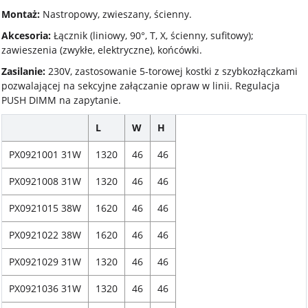
Montaż:
Nastropowy, zwieszany, ścienny.
Akcesoria:
Łącznik (liniowy, 90°, T, X, ścienny, sufitowy);
zawieszenia (zwykłe, elektryczne), końcówki.
Zasilanie:
230V, zastosowanie 5-torowej kostki z szybkozłączkami
pozwalającej na sekcyjne załączanie opraw w linii. Regulacja
PUSH DIMM na zapytanie.
L
W
H
PX0921001 31W
1320
46
46
PX0921008 31W
1320
46
46
PX0921015 38W
1620
46
46
PX0921022 38W
1620
46
46
PX0921029 31W
1320
46
46
PX0921036 31W
1320
46
46