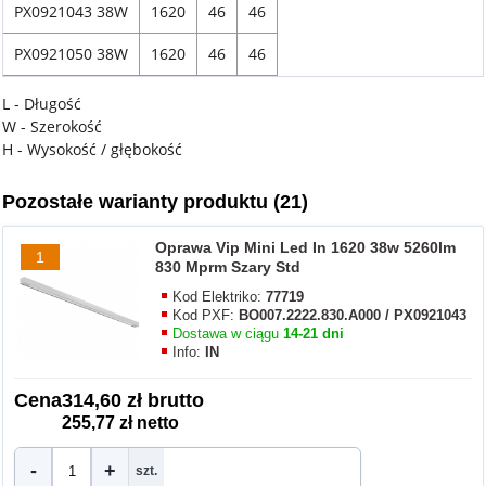
PX0921043 38W
1620
46
46
PX0921050 38W
1620
46
46
L - Długość
W - Szerokość
H - Wysokość / głębokość
Pozostałe warianty produktu (21)
Oprawa Vip Mini Led In 1620 38w 5260lm
1
830 Mprm Szary Std
Kod Elektriko:
77719
Kod PXF:
BO007.2222.830.A000 / PX0921043
Dostawa w ciągu
14-21 dni
Info:
IN
Cena
314,60 zł brutto
255,77 zł netto
-
+
szt.