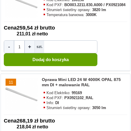
Kod PXF:
BO003.2211.830.A000 / PX0921084
Strumień świetlny oprawy:
3820 lm
Temperatura barwowa:
3000K
Cena
259,54 zł brutto
211,01 zł netto
-
+
szt.
Oprawa Mini LED 24 W 4000K OPAL 875
11
mm DI + malowanie RAL
Kod Elektriko:
99169
Kod PXF:
PX0921102_RAL
Info:
DI
Strumień świetlny oprawy:
3050 lm
Cena
268,19 zł brutto
218,04 zł netto