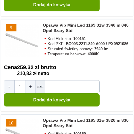
Oprawa Vip Mini Led 1165 31w 3940lm 840
9
Opal Szary Std
Kod Elektriko:
100151
Kod PXF:
BO003.2211.840.A000 / PX0921086
Strumień świetlny oprawy:
3940 lm
Temperatura barwowa:
4000K
Cena
259,32 zł brutto
210,83 zł netto
-
+
szt.
Oprawa Vip Mini Led 1165 31w 3820lm 830
10
Opal Szary Std
Kod Elektriko:
100150