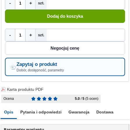
-
+
szt.
-
+
szt.
Zapytaj o produkt
Dobór, dostępność, parametry
Karta produktu PDF
Ocena
5.0
/
5
(5 ocen)
Opis
Pytania i odpowiedzi
Gwarancja
Dostawa
Parametry wariantu