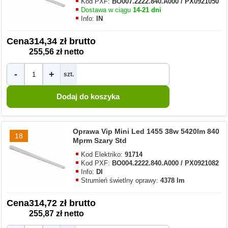
Kod PXF:
BO007.2222.840.A000 / PX0921050
Dostawa w ciągu
14-21 dni
Info:
IN
Cena
314,34 zł brutto
255,56 zł netto
-
+
szt.
Oprawa Vip Mini Led 1455 38w 5420lm 840
18
Mprm Szary Std
Kod Elektriko:
91714
Kod PXF:
BO004.2222.840.A000 / PX0921082
Info:
DI
Strumień świetlny oprawy:
4378 lm
Cena
314,72 zł brutto
255,87 zł netto