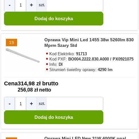
-
+
szt.
Oprawa Vip Mini Led 1455 38w 5260lm 830
19
Mprm Szary Std
Kod Elektriko:
91713
Kod PXF:
BO004.2222.830.A000 / PX0921075
Info:
DI
Strumień świetlny oprawy:
4290 lm
Cena
314,98 zł brutto
256,08 zł netto
-
+
szt.
Oprawa Mini LED New 31W 4000K opal