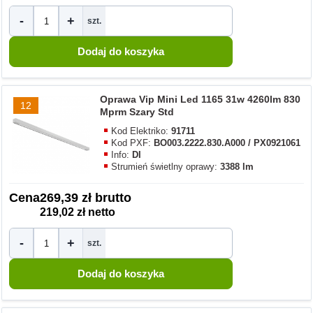
-
+
szt.
Oprawa Vip Mini Led 1165 31w 4260lm 830
12
Mprm Szary Std
Kod Elektriko:
91711
Kod PXF:
BO003.2222.830.A000 / PX0921061
Info:
DI
Strumień świetlny oprawy:
3388 lm
Cena
269,39 zł brutto
219,02 zł netto
-
+
szt.