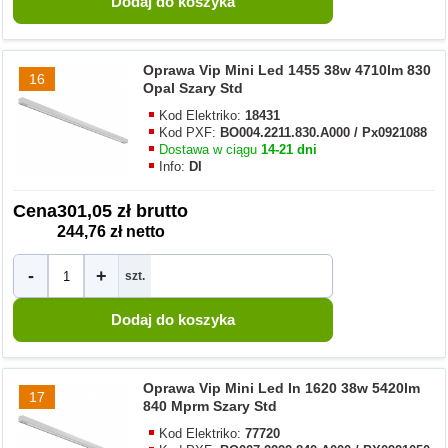
Oprawa Vip Mini Led 1455 38w 4710lm 830
16
Opal Szary Std
Kod Elektriko:
18431
Kod PXF:
BO004.2211.830.A000 / Px0921088
Dostawa w ciągu
14-21 dni
Info:
DI
Cena
301,05 zł brutto
244,76 zł netto
-
+
szt.
Oprawa Vip Mini Led In 1620 38w 5420lm
17
840 Mprm Szary Std
Kod Elektriko:
77720