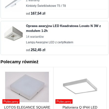
2 warianty
Kinkiety Świetlówkowe T5 / T8
od
167,54 zł
Oprawa awaryjna LED Kwadratowa Lovato N 3W z
modułem 1-2h
14 wariantów
Lampy Awaryjne LED z certyfikatem
od
252,45 zł
Polecamy również
Polecamy
Polecamy
LOTOS ELEGANCE SQUARE
Plafoniera Q IP44 LED