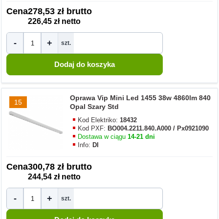
Cena
278,53 zł brutto
226,45 zł netto
-
+
szt.
Oprawa Vip Mini Led 1455 38w 4860lm 840
15
Opal Szary Std
Kod Elektriko:
18432
Kod PXF:
BO004.2211.840.A000 / Px0921090
Dostawa w ciągu
14-21 dni
Info:
DI
Cena
300,78 zł brutto
244,54 zł netto
-
+
szt.