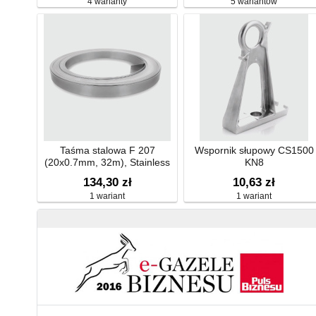
4 warianty
5 wariantów
Taśma stalowa F 207
Wspornik słupowy CS1500
(20x0.7mm, 32m), Stainless
KN8
Steel 304, w kartonowym
134,30 zł
10,63 zł
opakowaniu
1 wariant
1 wariant