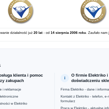
erwanie działalność już
20 lat
- od
14 sierpnia 2006 roku
. Zaufało nam 
a
sługa klienta i pomoc
O firmie Elektriko i
rzy zakupach
doświadczeniu skl
 i reklamacje
Firma Elektriko - dane i informa
lektroniczne
Kontakt z Elektriko - telefon, e-m
formularz
tności w Elektriko
Praca w Elektriko - aktualne in