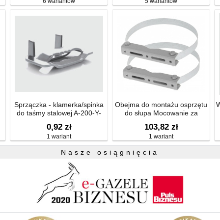
6 wariantów
5 wariantów
Sprzączka - klamerka/spinka
Obejma do montażu osprzętu
W
do taśmy stalowej A-200-Y-
do słupa Mocowanie za
SS304-15
pomocą taśm stalowych fi 70-
0,92 zł
103,82 zł
280mm
1 wariant
1 wariant
Nasze osiągnięcia