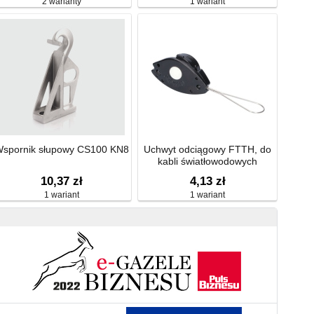
2 warianty
1 wariant
spornik słupowy CS100 KN8
Uchwyt odciągowy FTTH, do
kabli światłowodowych
Extralink Fish
10,37 zł
4,13 zł
1 wariant
1 wariant