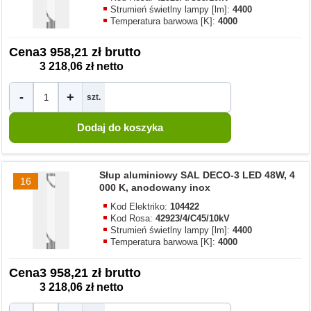
Strumień świetlny lampy [lm]:
4400
Temperatura barwowa [K]:
4000
Cena
3 958,21 zł brutto
3 218,06 zł netto
-
+
szt.
Słup aluminiowy SAL DECO-3 LED 48W, 4
16
000 K, anodowany inox
Kod Elektriko:
104422
Kod Rosa:
42923/4/C45/10kV
Strumień świetlny lampy [lm]:
4400
Temperatura barwowa [K]:
4000
Cena
3 958,21 zł brutto
3 218,06 zł netto