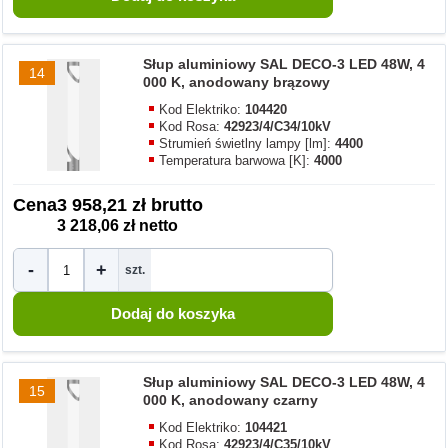
Słup aluminiowy SAL DECO-3 LED 48W, 4
14
000 K, anodowany brązowy
Kod Elektriko:
104420
Kod Rosa:
42923/4/C34/10kV
Strumień świetlny lampy [lm]:
4400
Temperatura barwowa [K]:
4000
Cena
3 958,21 zł brutto
3 218,06 zł netto
-
+
szt.
Słup aluminiowy SAL DECO-3 LED 48W, 4
15
000 K, anodowany czarny
Kod Elektriko:
104421
Kod Rosa:
42923/4/C35/10kV