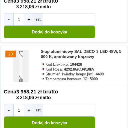
Cena
3 958,21 zł brutto
3 218,06 zł netto
-
+
szt.
Słup aluminiowy SAL DECO-3 LED 48W, 5
20
000 K, anodowany brązowy
Kod Elektriko:
104428
Kod Rosa:
42923/6/C34/10kV
Strumień świetlny lampy [lm]:
4400
Temperatura barwowa [K]:
5000
Cena
3 958,21 zł brutto
3 218,06 zł netto
-
+
szt.