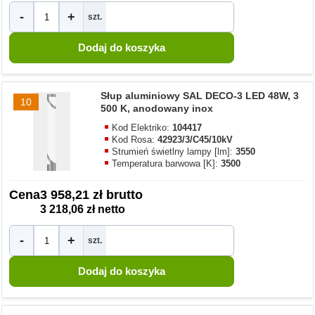
-
+
szt.
Słup aluminiowy SAL DECO-3 LED 48W, 3
10
500 K, anodowany inox
Kod Elektriko:
104417
Kod Rosa:
42923/3/C45/10kV
Strumień świetlny lampy [lm]:
3550
Temperatura barwowa [K]:
3500
Cena
3 958,21 zł brutto
3 218,06 zł netto
-
+
szt.