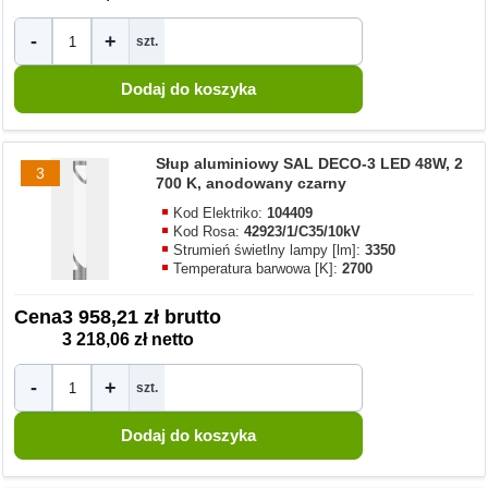
-
+
szt.
Słup aluminiowy SAL DECO-3 LED 48W, 2
3
700 K, anodowany czarny
Kod Elektriko:
104409
Kod Rosa:
42923/1/C35/10kV
Strumień świetlny lampy [lm]:
3350
Temperatura barwowa [K]:
2700
Cena
3 958,21 zł brutto
3 218,06 zł netto
-
+
szt.