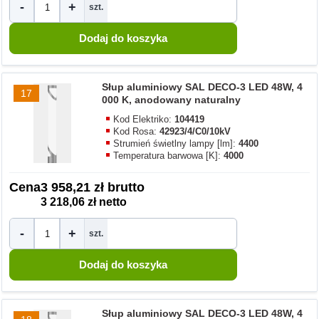
-
+
szt.
Słup aluminiowy SAL DECO-3 LED 48W, 4
17
000 K, anodowany naturalny
Kod Elektriko:
104419
Kod Rosa:
42923/4/C0/10kV
Strumień świetlny lampy [lm]:
4400
Temperatura barwowa [K]:
4000
Cena
3 958,21 zł brutto
3 218,06 zł netto
-
+
szt.
Słup aluminiowy SAL DECO-3 LED 48W, 4