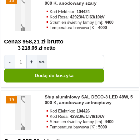
18
000 K, anodowany szary
Kod Elektriko:
104424
Kod Rosa:
42923/4/CI63/10kV
Strumień świetlny lampy [lm]:
4400
Temperatura barwowa [K]:
4000
Cena
3 958,21 zł brutto
3 218,06 zł netto
-
+
szt.
Słup aluminiowy SAL DECO-3 LED 48W, 5
19
000 K, anodowany antracytowy
Kod Elektriko:
104426
Kod Rosa:
42923/6/CI78/10kV
Strumień świetlny lampy [lm]:
4400
Temperatura barwowa [K]:
5000