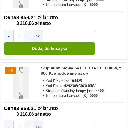
Temperatura barwowa [K]:
5000
Cena
3 958,21 zł brutto
3 218,06 zł netto
-
+
szt.
Słup aluminiowy SAL DECO-3 LED 48W, 5
23
000 K, anodowany szary
Kod Elektriko:
104425
Kod Rosa:
42923/6/CI63/10kV
Strumień świetlny lampy [lm]:
4400
Temperatura barwowa [K]:
5000
Cena
3 958,21 zł brutto
3 218,06 zł netto
-
+
szt.