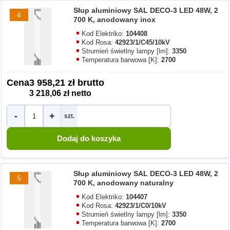
Słup aluminiowy SAL DECO-3 LED 48W, 2
4
700 K, anodowany inox
Kod Elektriko:
104408
Kod Rosa:
42923/1/C45/10kV
Strumień świetlny lampy [lm]:
3350
Temperatura barwowa [K]:
2700
Cena
3 958,21 zł brutto
3 218,06 zł netto
-
+
szt.
Słup aluminiowy SAL DECO-3 LED 48W, 2
5
700 K, anodowany naturalny
Kod Elektriko:
104407
Kod Rosa:
42923/1/C0/10kV
Strumień świetlny lampy [lm]:
3350
Temperatura barwowa [K]:
2700