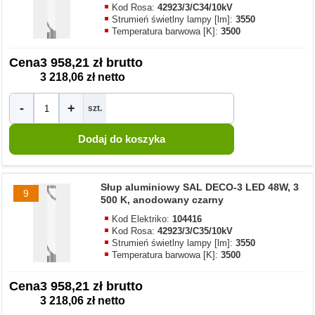
Kod Rosa:
42923/3/C34/10kV
Strumień świetlny lampy [lm]:
3550
Temperatura barwowa [K]:
3500
Cena
3 958,21 zł brutto
3 218,06 zł netto
-
+
szt.
Słup aluminiowy SAL DECO-3 LED 48W, 3
9
500 K, anodowany czarny
Kod Elektriko:
104416
Kod Rosa:
42923/3/C35/10kV
Strumień świetlny lampy [lm]:
3550
Temperatura barwowa [K]:
3500
Cena
3 958,21 zł brutto
3 218,06 zł netto