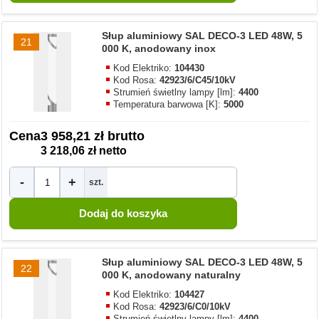
Słup aluminiowy SAL DECO-3 LED 48W, 5
21
000 K, anodowany inox
Kod Elektriko:
104430
Kod Rosa:
42923/6/C45/10kV
Strumień świetlny lampy [lm]:
4400
Temperatura barwowa [K]:
5000
Cena
3 958,21 zł brutto
3 218,06 zł netto
-
+
szt.
Słup aluminiowy SAL DECO-3 LED 48W, 5
22
000 K, anodowany naturalny
Kod Elektriko:
104427
Kod Rosa:
42923/6/C0/10kV
Strumień świetlny lampy [lm]:
4400