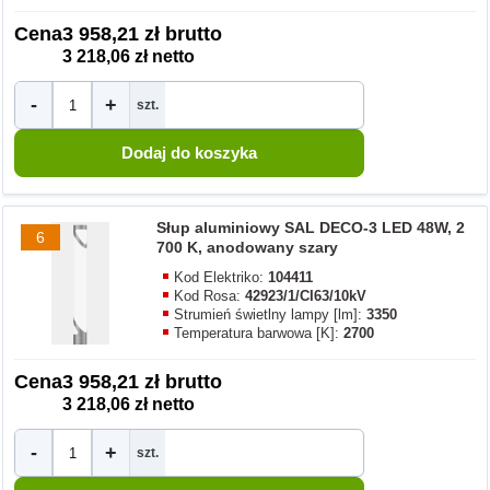
Cena
3 958,21 zł brutto
3 218,06 zł netto
-
+
szt.
Słup aluminiowy SAL DECO-3 LED 48W, 2
6
700 K, anodowany szary
Kod Elektriko:
104411
Kod Rosa:
42923/1/CI63/10kV
Strumień świetlny lampy [lm]:
3350
Temperatura barwowa [K]:
2700
Cena
3 958,21 zł brutto
3 218,06 zł netto
-
+
szt.