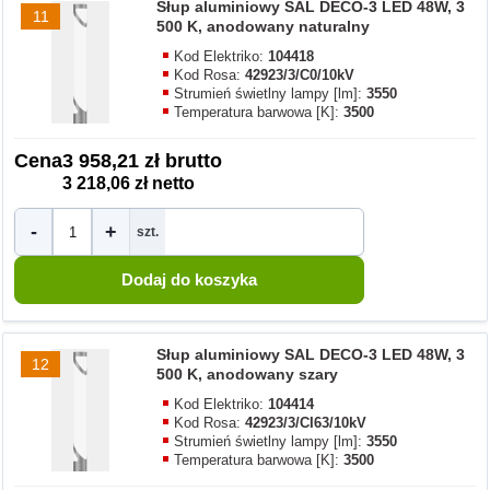
Słup aluminiowy SAL DECO-3 LED 48W, 3
11
500 K, anodowany naturalny
Kod Elektriko:
104418
Kod Rosa:
42923/3/C0/10kV
Strumień świetlny lampy [lm]:
3550
Temperatura barwowa [K]:
3500
Cena
3 958,21 zł brutto
3 218,06 zł netto
-
+
szt.
Słup aluminiowy SAL DECO-3 LED 48W, 3
12
500 K, anodowany szary
Kod Elektriko:
104414
Kod Rosa:
42923/3/CI63/10kV
Strumień świetlny lampy [lm]:
3550
Temperatura barwowa [K]:
3500