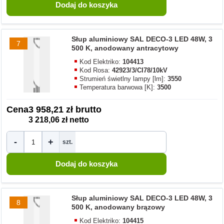
Słup aluminiowy SAL DECO-3 LED 48W, 3
7
500 K, anodowany antracytowy
Kod Elektriko:
104413
Kod Rosa:
42923/3/CI78/10kV
Strumień świetlny lampy [lm]:
3550
Temperatura barwowa [K]:
3500
Cena
3 958,21 zł brutto
3 218,06 zł netto
-
+
szt.
Słup aluminiowy SAL DECO-3 LED 48W, 3
8
500 K, anodowany brązowy
Kod Elektriko:
104415