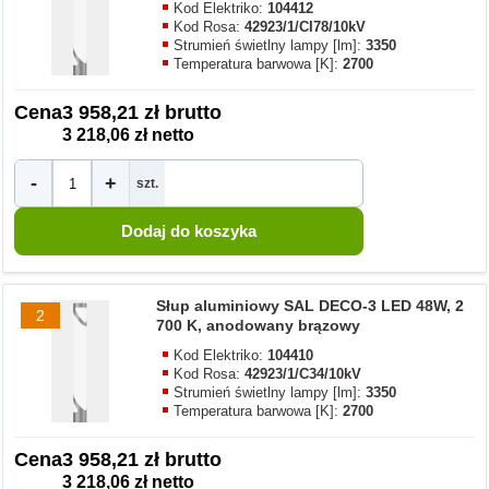
Kod Elektriko:
104412
Kod Rosa:
42923/1/CI78/10kV
Strumień świetlny lampy [lm]:
3350
Temperatura barwowa [K]:
2700
Cena
3 958,21 zł brutto
3 218,06 zł netto
-
+
szt.
Słup aluminiowy SAL DECO-3 LED 48W, 2
2
700 K, anodowany brązowy
Kod Elektriko:
104410
Kod Rosa:
42923/1/C34/10kV
Strumień świetlny lampy [lm]:
3350
Temperatura barwowa [K]:
2700
Cena
3 958,21 zł brutto
3 218,06 zł netto