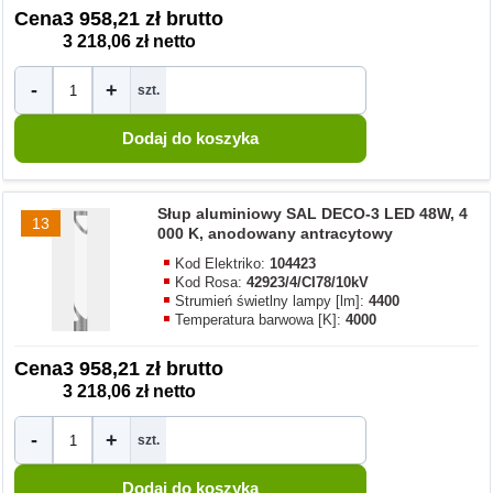
Cena
3 958,21 zł brutto
3 218,06 zł netto
-
+
szt.
Słup aluminiowy SAL DECO-3 LED 48W, 4
13
000 K, anodowany antracytowy
Kod Elektriko:
104423
Kod Rosa:
42923/4/CI78/10kV
Strumień świetlny lampy [lm]:
4400
Temperatura barwowa [K]:
4000
Cena
3 958,21 zł brutto
3 218,06 zł netto
-
+
szt.