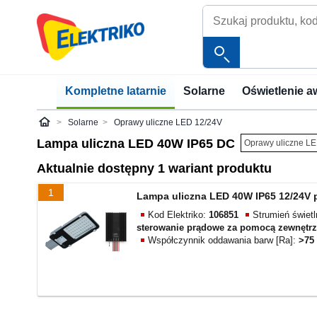
Kompletne latarnie
Solarne
Oświetlenie a
Solarne
Oprawy uliczne LED 12/24V
Elektriko
Lampa uliczna LED 40W IP65 DC
Oprawy uliczne LE
Aktualnie dostępny 1 wariant produktu
1
Lampa uliczna LED 40W IP65 12/24V p
Kod Elektriko:
106851
Strumień świet
sterowanie prądowe za pomocą zewnętrzn
Współczynnik oddawania barw [Ra]:
>75