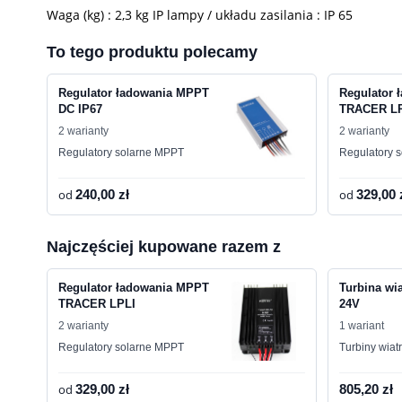
Waga (kg) : 2,3 kg IP lampy / układu zasilania : IP 65
To tego produktu polecamy
Regulator ładowania MPPT
Regulator 
DC IP67
TRACER L
2 warianty
2 warianty
Regulatory solarne MPPT
Regulatory 
od
240,00 zł
od
329,00 
Najczęściej kupowane razem z
Regulator ładowania MPPT
Turbina wi
TRACER LPLI
24V
2 warianty
1 wariant
Regulatory solarne MPPT
Turbiny wiat
od
329,00 zł
805,20 zł