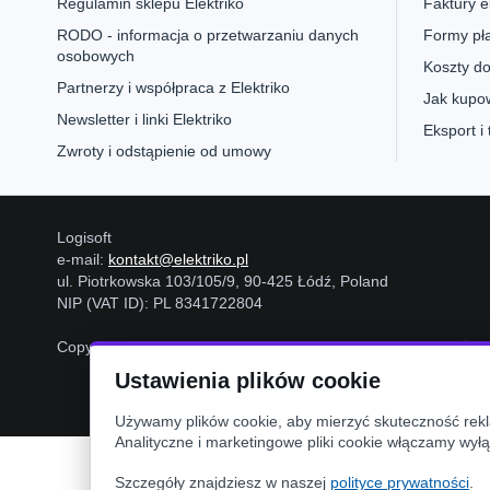
Regulamin sklepu Elektriko
Faktury e
RODO - informacja o przetwarzaniu danych
Formy pła
osobowych
Koszty do
Partnerzy i współpraca z Elektriko
Jak kupow
Newsletter i linki Elektriko
Eksport i
Zwroty i odstąpienie od umowy
Logisoft
e-mail:
kontakt@elektriko.pl
ul. Piotrkowska 103/105/9, 90-425 Łódź, Poland
NIP (VAT ID): PL 8341722804
Copyright © 2006-2026
Logisoft
Wszystkie prawa zastrzeżon
Ustawienia plików cookie
Używamy plików cookie, aby mierzyć skuteczność rekla
Analityczne i marketingowe pliki cookie włączamy wyłą
Szczegóły znajdziesz w naszej
polityce prywatności
.