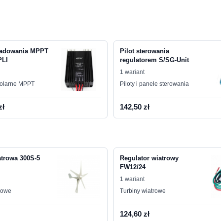
ładowania MPPT
Pilot sterowania
PLI
regulatorem S/SG-Unit
1 wariant
solarne MPPT
Piloty i panele sterowania
zł
142,50 zł
atrowa 300S-5
Regulator wiatrowy
FW12/24
1 wariant
rowe
Turbiny wiatrowe
124,60 zł