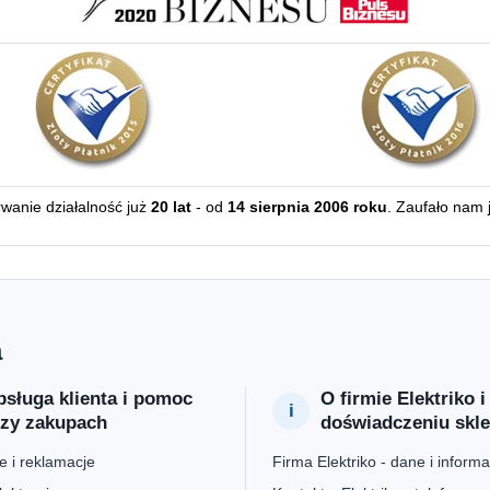
erwanie działalność już
20 lat
- od
14 sierpnia 2006 roku
. Zaufało nam 
a
sługa klienta i pomoc
O firmie Elektriko i
rzy zakupach
doświadczeniu skl
 i reklamacje
Firma Elektriko - dane i informa