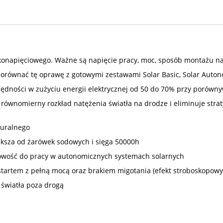
konapięciowego. Ważne są napięcie pracy, moc, sposób montażu na
n porównać tę oprawę z gotowymi zestawami Solar Basic, Solar Auton
zędności w zużyciu energii elektrycznej od 50 do 70% przy porówn
równomierny rozkład natężenia światła na drodze i eliminuje stra
turalnego
iększa od żarówek sodowych i sięga 50000h
towość do pracy w autonomicznych systemach solarnych
startem z pełną mocą oraz brakiem migotania (efekt stroboskopow
światła poza drogą