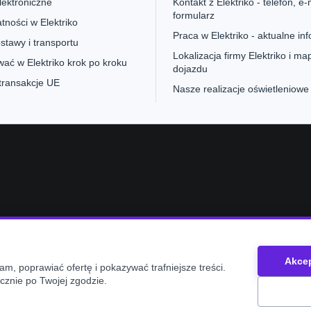
lektroniczne
Kontakt z Elektriko - telefon, e-m
formularz
tności w Elektriko
Praca w Elektriko - aktualne in
stawy i transportu
Lokalizacja firmy Elektriko i ma
ać w Elektriko krok po kroku
dojazdu
 transakcje UE
Nasze realizacje oświetleniowe
e
Akcep
m, poprawiać ofertę i pokazywać trafniejsze treści.
cznie po Twojej zgodzie.