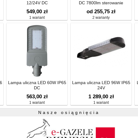
12/24V DC
DC 7800lm sterowanie
prądowe
549,00 zł
od 255,75 zł
1 wariant
2 warianty
6
Lampa uliczna LED 60W IP65
Lampa uliczna LED 96W IP65
DC
24V
563,00 zł
1 289,00 zł
1 wariant
1 wariant
Nasze osiągnięcia