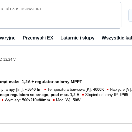
waryjne
Przemysł i EX
Latarnie i słupy
Wszystkie ka
D 12/24 V
rąd maks. 1,2A + regulator solarny MPPT
lny lampy [lm]:
~3640 lm
Temperatura barwowa [K]:
4000K
Napięcie [V]:
ego regulatora solarnego, prąd max. 1,2 A
Stopień ochrony IP:
IP65
Wymiary:
500x210×80mm
Moc [W]:
50W