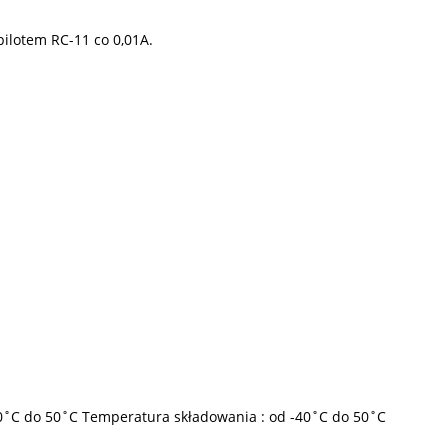
ilotem RC-11 co 0,01A.
0˚C do 50˚C Temperatura składowania : od -40˚C do 50˚C