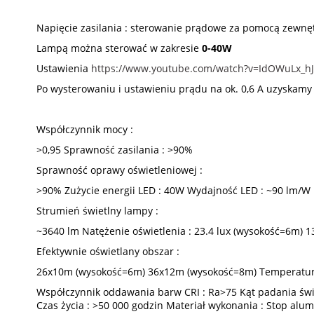
Napięcie zasilania : sterowanie prądowe za pomocą zewnę
Lampą można sterować w zakresie
0-40W
Ustawienia
https://www.youtube.com/watch?v=IdOWuLx_hJ
Po wysterowaniu i ustawieniu prądu na ok. 0,6 A uzyskam
Współczynnik mocy :
>0,95 Sprawność zasilania : >90%
Sprawność oprawy oświetleniowej :
>90% Zużycie energii LED : 40W Wydajność LED : ~90 lm/W
Strumień świetlny lampy :
~3640 lm Natężenie oświetlenia : 23.4 lux (wysokość=6m) 1
Efektywnie oświetlany obszar :
26x10m (wysokość=6m) 36x12m (wysokość=8m) Temperatur
Współczynnik oddawania barw CRI : Ra>75 Kąt padania świ
Czas życia : >50 000 godzin Materiał wykonania : Stop a