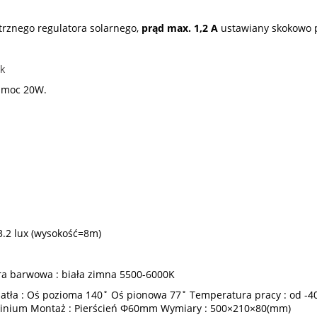
trznego regulatora solarnego,
prąd max. 1,2 A
ustawiany skokowo p
k
y moc 20W.
3.2 lux (wysokość=8m)
a barwowa : biała zimna 5500-6000K
atła : Oś pozioma 140˚ Oś pionowa 77˚ Temperatura pracy : od -4
luminium Montaż : Pierścień Φ60mm Wymiary : 500×210×80(mm)