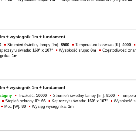
 8m + wysiegnik 1m + fundament
0
Strumień świetlny lampy [lm]:
8500
Temperatura barwowa [K]:
4000
ąt rozsyłu światła:
160° x 107°
Wysokość słupa:
8m
Częstotliwość zna
gnika:
1m
 9m + wysiegnik 1m + fundament
stępny
Trwałość:
50000
Strumień świetlny lampy [lm]:
8500
Tempera
Stopień ochrony IP:
66
Kąt rozsyłu światła:
160° x 107°
Wysokość s
Moc [W]:
80
Wysięg wysięgnika:
1m