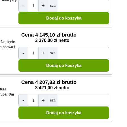
-
+
szt.
Cena
4 145,10 zł brutto
3 370,00 zł netto
Napięcie
mionowa f
-
+
szt.
Cena
4 207,83 zł brutto
3 421,00 zł netto
tura
łupa:
9m
-
+
szt.