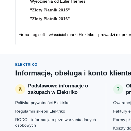
Wyróżnienia od Euler Hermes
"Złoty Płatnik 2015"
"Złoty Płatnik 2016"
Firma
Logisoft
- właściciel marki Elektriko - prowadzi nieprz
ELEKTRIKO
Informacje, obsługa i konto klient
Podstawowe informacje o
Ob
zakupach w Elektriko
p
Polityka prywatności Elektriko
Gwarancje
Regulamin sklepu Elektriko
Faktury e
RODO - informacja o przetwarzaniu danych
Formy pła
osobowych
Koszty do