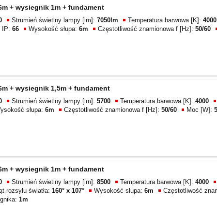
 6m + wysiegnik 1m + fundament
0
Strumień świetlny lampy [lm]:
7050lm
Temperatura barwowa [K]:
4000
 IP:
66
Wysokość słupa:
6m
Częstotliwość znamionowa f [Hz]:
50/60
 6m + wysiegnik 1,5m + fundament
0
Strumień świetlny lampy [lm]:
5700
Temperatura barwowa [K]:
4000
ysokość słupa:
6m
Częstotliwość znamionowa f [Hz]:
50/60
Moc [W]:
 6m + wysiegnik 1m + fundament
0
Strumień świetlny lampy [lm]:
8500
Temperatura barwowa [K]:
4000
ąt rozsyłu światła:
160° x 107°
Wysokość słupa:
6m
Częstotliwość zna
gnika:
1m