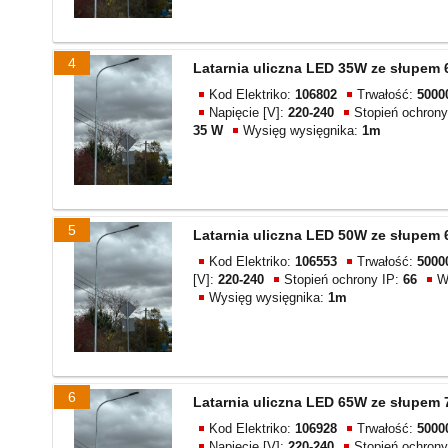
4
Latarnia uliczna LED 35W ze słupem
Kod Elektriko:
106802
Trwałość:
5000
Napięcie [V]:
220-240
Stopień ochrony
35 W
Wysięg wysięgnika:
1m
5
Latarnia uliczna LED 50W ze słupem
Kod Elektriko:
106553
Trwałość:
5000
[V]:
220-240
Stopień ochrony IP:
66
W
Wysięg wysięgnika:
1m
6
Latarnia uliczna LED 65W ze słupem
Kod Elektriko:
106928
Trwałość:
5000
Napięcie [V]:
220-240
Stopień ochrony