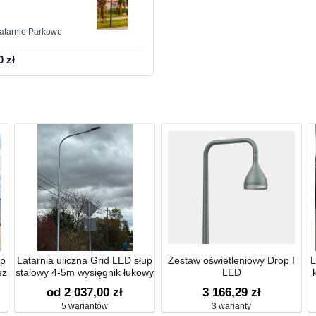
atarnie Parkowe
0 zł
up
Latarnia uliczna Grid LED słup
Zestaw oświetleniowy Drop I
L
ez
stalowy 4-5m wysięgnik łukowy
LED
od 2 037,00 zł
3 166,29 zł
5 wariantów
3 warianty