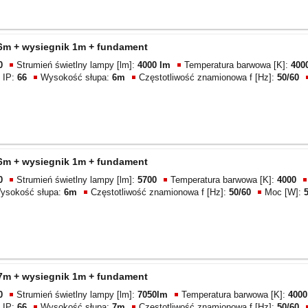
 6m + wysiegnik 1m + fundament
0
Strumień świetlny lampy [lm]:
4000 lm
Temperatura barwowa [K]:
400
 IP:
66
Wysokość słupa:
6m
Częstotliwość znamionowa f [Hz]:
50/60
 6m + wysiegnik 1m + fundament
0
Strumień świetlny lampy [lm]:
5700
Temperatura barwowa [K]:
4000
ysokość słupa:
6m
Częstotliwość znamionowa f [Hz]:
50/60
Moc [W]:
 7m + wysiegnik 1m + fundament
0
Strumień świetlny lampy [lm]:
7050lm
Temperatura barwowa [K]:
4000
 IP:
66
Wysokość słupa:
7m
Częstotliwość znamionowa f [Hz]:
50/60