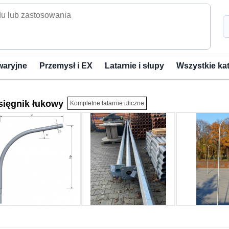
waryjne
Przemysł i EX
Latarnie i słupy
Wszystkie ka
sięgnik łukowy
Kompletne latarnie uliczne