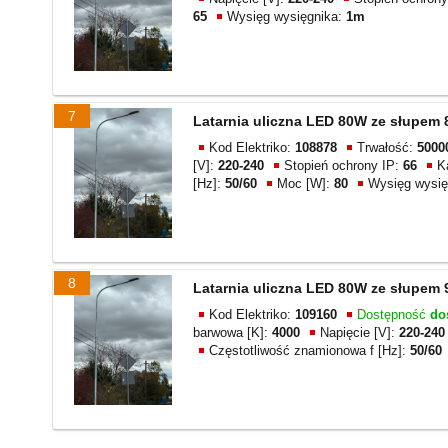
65
Wysięg wysięgnika:
1m
7
Latarnia uliczna LED 80W ze słupem
Kod Elektriko:
108878
Trwałość:
5000
[V]:
220-240
Stopień ochrony IP:
66
K
[Hz]:
50/60
Moc [W]:
80
Wysięg wysię
8
Latarnia uliczna LED 80W ze słupem
Kod Elektriko:
109160
Dostępność
do
barwowa [K]:
4000
Napięcie [V]:
220-240
Częstotliwość znamionowa f [Hz]:
50/60