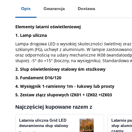
Opis
Gwarancja
Dostawa
Elementy latarni oświetleniowej
1. Lamp uliczna
Lampa drogowa LED o wysokiej skuteczności świetlnej ora
szklanym (FG), uchwyt z aluminium. W lampie zastosowano
oraz odpornością na udary mechaniczne IK08 (wandaloodpor
słupie); -5° do +15° (boczny, na wysięgniku). Standardow
2. Słup oświetleniowy stalowy 6m stożkowy
3. Fundament D16/120
4. Wysięgnik 1-ramienny 1m - łukowy lub prosty
5. Zestaw złącz słupowych IZK01 + IZK02 +IZK03
Najczęściej kupowane razem z
Latarnia uliczna Grid LED
Latarnia p
dwuramienna słup stalowy
słup alumi
czarny