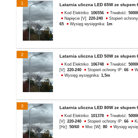
1
Latarnia uliczna LED 65W ze słupem
Kod Elektriko:
106556
Trwałość:
5000
Napięcie [V]:
220-240
Stopień ochrony
65
Wysięg wysięgnika:
1m
2
Latarnia uliczna LED 50W ze słupem
Kod Elektriko:
106748
Trwałość:
5000
[V]:
220-240
Stopień ochrony IP:
66
W
Wysięg wysięgnika:
1,5m
3
Latarnia uliczna LED 80W ze słupem
Kod Elektriko:
101378
Trwałość:
5000
[V]:
220-240
Stopień ochrony IP:
66
K
[Hz]:
50/60
Moc [W]:
80
Wysięg wysię