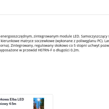
z energooszczędnym, zintegrowanym module LED. Samoczyszczący s
 kierunkowe matryce soczewkowe (wykonane z poliwęglanu PC). Lam
na). Zintegrowany, regulowany skokowo co 5 stopni uchwyt pozwala
o wyposażone w przewód H07RN-F o długości 0.2m.
arkowa Elba LED
niowy 4-5m