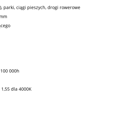
, parki, ciągi pieszych, drogi rowerowe
0 mm
ącego
- 100 000h
; 1,55 dla 4000K