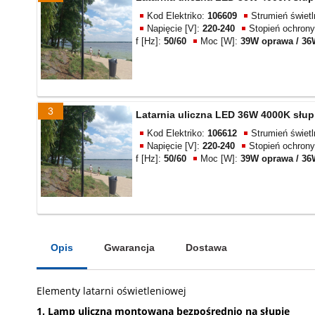
Kod Elektriko:
106609
Strumień świet
Napięcie [V]:
220-240
Stopień ochrony
f [Hz]:
50/60
Moc [W]:
39W oprawa / 3
3
Latarnia uliczna LED 36W 4000K słu
Kod Elektriko:
106612
Strumień świet
Napięcie [V]:
220-240
Stopień ochrony
f [Hz]:
50/60
Moc [W]:
39W oprawa / 3
Opis
Gwarancja
Dostawa
Elementy latarni oświetleniowej
1. Lamp uliczna montowana bezpośrednio na słupie