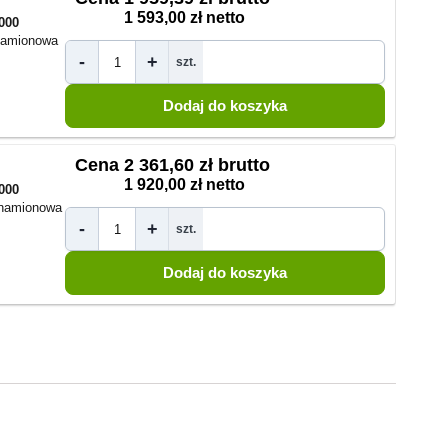
1 593,00 zł netto
000
namionowa
-
+
szt.
Cena
2 361,60 zł brutto
1 920,00 zł netto
000
znamionowa
-
+
szt.