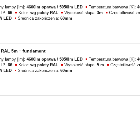
lny lampy [lm]:
4600lm oprawa / 5050lm LED
Temperatura barwowa [K]:
4
 IP:
66
Kolor:
wg palety RAL
Wysokość słupa:
3m
Częstotliwość z
6W LED
Średnica zakończenia:
60mm
p RAL 5m + fundament
lny lampy [lm]:
4600lm oprawa / 5050lm LED
Temperatura barwowa [K]:
4
 IP:
66
Kolor:
wg palety RAL
Wysokość słupa:
5 m
Częstotliwość 
6W LED
Średnica zakończenia:
60mm