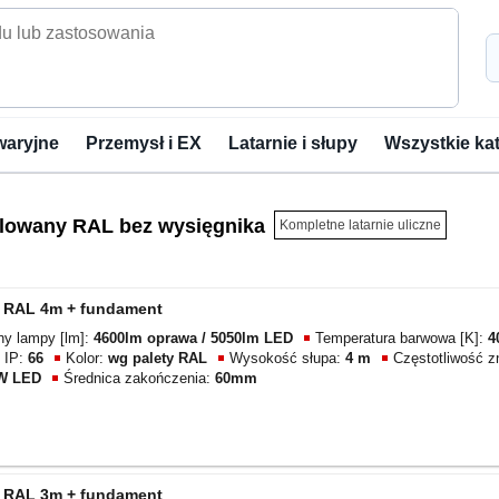
waryjne
Przemysł i EX
Latarnie i słupy
Wszystkie ka
alowany RAL bez wysięgnika
Kompletne latarnie uliczne
p RAL 4m + fundament
ny lampy [lm]:
4600lm oprawa / 5050lm LED
Temperatura barwowa [K]:
4
 IP:
66
Kolor:
wg palety RAL
Wysokość słupa:
4 m
Częstotliwość 
6W LED
Średnica zakończenia:
60mm
p RAL 3m + fundament