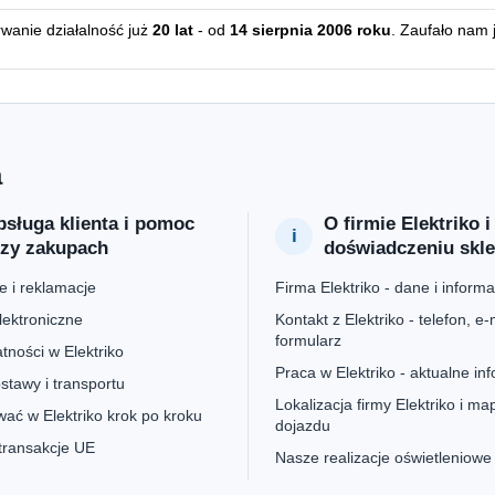
erwanie działalność już
20 lat
- od
14 sierpnia 2006 roku
. Zaufało nam 
a
sługa klienta i pomoc
O firmie Elektriko i
rzy zakupach
doświadczeniu skl
 i reklamacje
Firma Elektriko - dane i informa
lektroniczne
Kontakt z Elektriko - telefon, e-m
formularz
tności w Elektriko
Praca w Elektriko - aktualne in
stawy i transportu
Lokalizacja firmy Elektriko i ma
ać w Elektriko krok po kroku
dojazdu
 transakcje UE
Nasze realizacje oświetleniowe