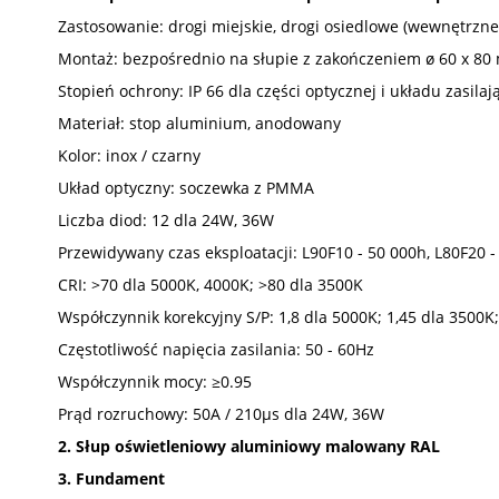
Zastosowanie: drogi miejskie, drogi osiedlowe (wewnętrzne)
Montaż: bezpośrednio na słupie z zakończeniem ø 60 x 8
Stopień ochrony: IP 66 dla części optycznej i układu zasilaj
Materiał: stop aluminium, anodowany
Kolor: inox / czarny
Układ optyczny: soczewka z PMMA
Liczba diod: 12 dla 24W, 36W
Przewidywany czas eksploatacji: L90F10 - 50 000h, L80F20 
CRI: >70 dla 5000K, 4000K; >80 dla 3500K
Współczynnik korekcyjny S/P: 1,8 dla 5000K; 1,45 dla 3500K
Częstotliwość napięcia zasilania: 50 - 60Hz
Współczynnik mocy: ≥0.95
Prąd rozruchowy: 50A / 210µs dla 24W, 36W
2. Słup oświetleniowy aluminiowy malowany RAL
3. Fundament