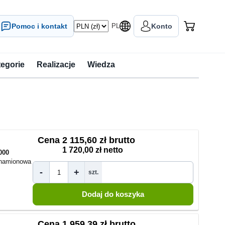
Pomoc i kontakt
PL
Konto
tegorie
Realizacje
Wiedza
Cena
2 115,60 zł brutto
1 720,00 zł netto
000
znamionowa
-
+
szt.
Cena
1 959,39 zł brutto