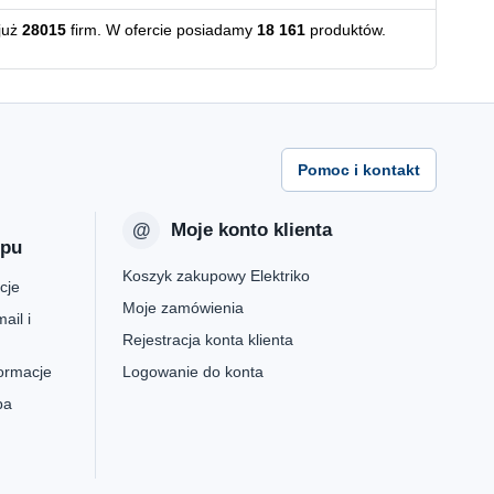
już
28015
firm. W ofercie posiadamy
18 161
produktów.
Pomoc i kontakt
Moje konto klienta
epu
Koszyk zakupowy Elektriko
cje
Moje zamówienia
ail i
Rejestracja konta klienta
formacje
Logowanie do konta
pa