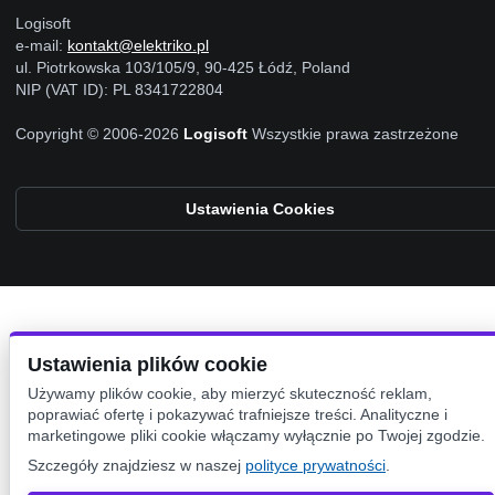
Logisoft
e-mail:
kontakt@elektriko.pl
ul. Piotrkowska 103/105/9, 90-425 Łódź, Poland
NIP (VAT ID): PL 8341722804
Copyright © 2006-2026
Logisoft
Wszystkie prawa zastrzeżone
Ustawienia Cookies
Ustawienia plików cookie
Używamy plików cookie, aby mierzyć skuteczność reklam,
poprawiać ofertę i pokazywać trafniejsze treści. Analityczne i
marketingowe pliki cookie włączamy wyłącznie po Twojej zgodzie.
Szczegóły znajdziesz w naszej
polityce prywatności
.