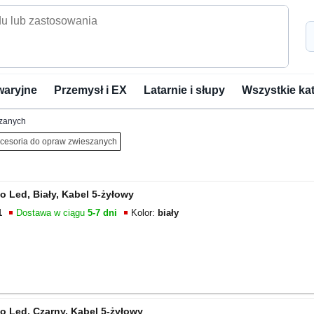
waryjne
Przemysł i EX
Latarnie i słupy
Wszystkie ka
szanych
cesoria do opraw zwieszanych
 Led, Biały, Kabel 5-żyłowy
1
Dostawa w ciągu
5-7 dni
Kolor:
biały
 Led, Czarny, Kabel 5-żyłowy