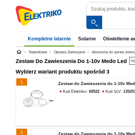
Kompletne latarnie
Solarne
Oświetlenie a
Natynkowe
Oprawy Zwieszane
Akcesoria do opraw zwie
Elektriko
Zestaw Do Zawieszenia Do 1-10v Medo Led
Ak
Wybierz wariant produktu spośród 3
1
Zestaw do Zawieszenia do 1-10v Medo
Kod Elektriko:
69522
Kod SLV:
13525
2
Zestaw do Zawieszenia do 1-10v Medo