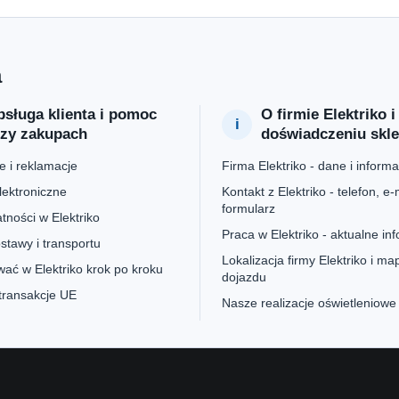
a
sługa klienta i pomoc
O firmie Elektriko i
rzy zakupach
doświadczeniu skl
 i reklamacje
Firma Elektriko - dane i informa
lektroniczne
Kontakt z Elektriko - telefon, e-m
formularz
tności w Elektriko
Praca w Elektriko - aktualne in
stawy i transportu
Lokalizacja firmy Elektriko i ma
ać w Elektriko krok po kroku
dojazdu
 transakcje UE
Nasze realizacje oświetleniowe