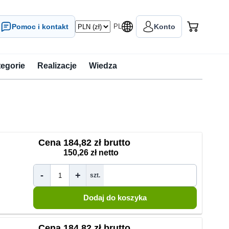
Pomoc i kontakt
PL
Konto
tegorie
Realizacje
Wiedza
Cena
184,82 zł brutto
150,26 zł netto
-
+
szt.
Cena
184,82 zł brutto