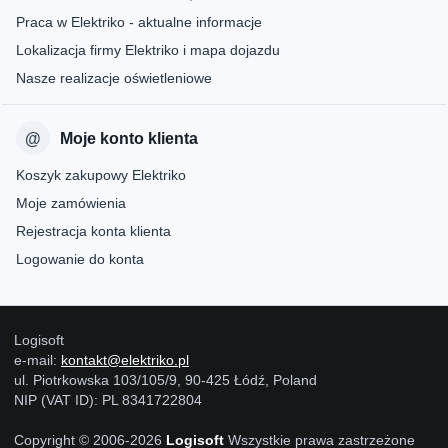
Praca w Elektriko - aktualne informacje
Lokalizacja firmy Elektriko i mapa dojazdu
Nasze realizacje oświetleniowe
Moje konto klienta
Koszyk zakupowy Elektriko
Moje zamówienia
Rejestracja konta klienta
Logowanie do konta
Logisoft
e-mail:
kontakt@elektriko.pl
ul. Piotrkowska 103/105/9, 90-425 Łódź, Poland
NIP (VAT ID): PL 8341722804
Copyright © 2006-2026
Logisoft
Wszystkie prawa zastrzeżone