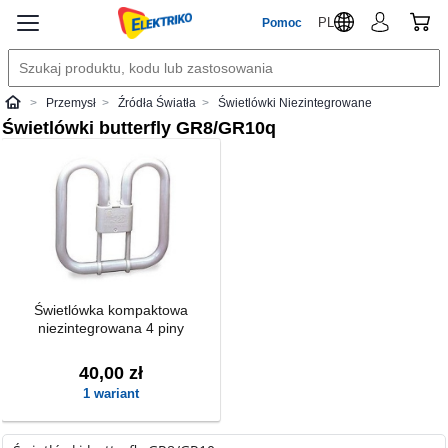
PL
Pomoc
Przemysł
Źródła Światła
Świetlówki Niezintegrowane
Elektriko
Świetlówki butterfly GR8/GR10q
Świetlówka kompaktowa
niezintegrowana 4 piny
40,00 zł
1 wariant