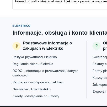
Firma
Logisoft
- właściciel marki Elektriko - prowadzi nieprz
ELEKTRIKO
Informacje, obsługa i konto klient
Podstawowe informacje o
Ob
zakupach w Elektriko
p
Polityka prywatności Elektriko
Gwarancje
Regulamin sklepu Elektriko
Faktury e
RODO - informacja o przetwarzaniu danych
Formy pła
osobowych
Koszty do
Partnerzy i współpraca z Elektriko
Jak kupow
Newsletter i linki Elektriko
Eksport i
Zwroty i odstąpienie od umowy