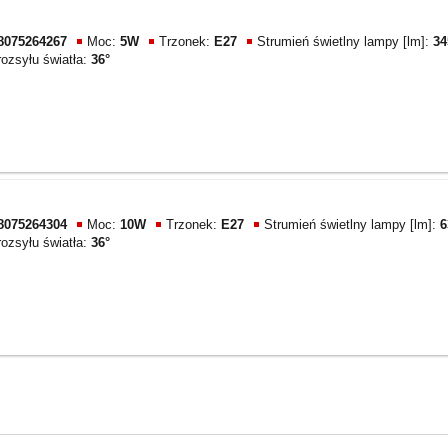
8075264267
Moc:
5W
Trzonek:
E27
Strumień świetlny lampy [lm]:
34
rozsyłu światła:
36°
8075264304
Moc:
10W
Trzonek:
E27
Strumień świetlny lampy [lm]:
6
rozsyłu światła:
36°