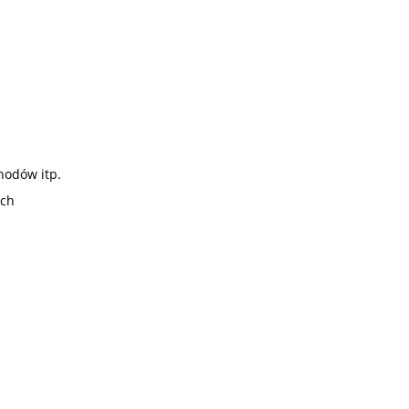
hodów itp.
ach