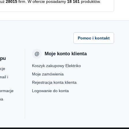
już
28015
firm. W ofercie posiadamy
18 161
produktów.
Pomoc i kontakt
Moje konto klienta
epu
Koszyk zakupowy Elektriko
cje
Moje zamówienia
ail i
Rejestracja konta klienta
formacje
Logowanie do konta
pa