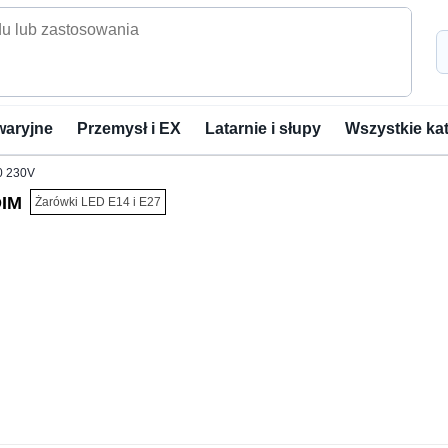
waryjne
Przemysł i EX
Latarnie i słupy
Wszystkie ka
0 230V
DIM
Żarówki LED E14 i E27