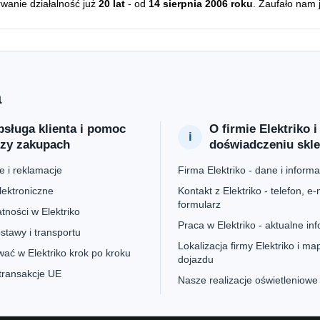
erwanie działalność już
20 lat
- od
14 sierpnia 2006 roku
. Zaufało nam 
a
sługa klienta i pomoc
O firmie Elektriko i
rzy zakupach
doświadczeniu skl
 i reklamacje
Firma Elektriko - dane i informa
lektroniczne
Kontakt z Elektriko - telefon, e-m
formularz
tności w Elektriko
Praca w Elektriko - aktualne in
stawy i transportu
Lokalizacja firmy Elektriko i ma
ać w Elektriko krok po kroku
dojazdu
 transakcje UE
Nasze realizacje oświetleniowe