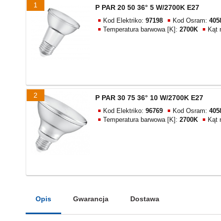
1
P PAR 20 50 36° 5 W/2700K E27
Kod Elektriko:
97198
Kod Osram:
405
Temperatura barwowa [K]:
2700K
Kąt 
2
P PAR 30 75 36° 10 W/2700K E27
Kod Elektriko:
96769
Kod Osram:
405
Temperatura barwowa [K]:
2700K
Kąt 
Opis
Gwarancja
Dostawa