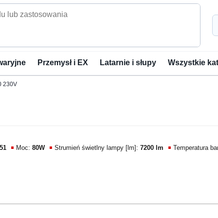
waryjne
Przemysł i EX
Latarnie i słupy
Wszystkie ka
0 230V
51
Moc:
80W
Strumień świetlny lampy [lm]:
7200 lm
Temperatura ba