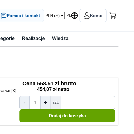
Pomoc i kontakt
PL
Konto
tegorie
Realizacje
Wiedza
Cena
558,51 zł brutto
454,07 zł netto
rwowa [K]:
-
+
szt.