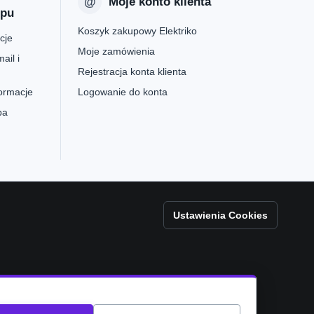
Moje konto klienta
epu
Koszyk zakupowy Elektriko
cje
Moje zamówienia
ail i
Rejestracja konta klienta
formacje
Logowanie do konta
pa
Ustawienia Cookies