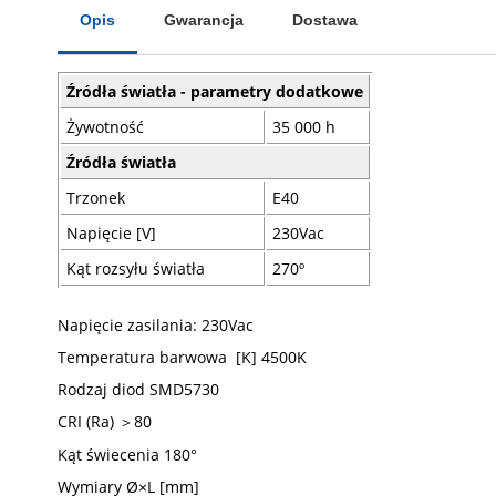
Opis
Gwarancja
Dostawa
Źródła światła - parametry dodatkowe
Żywotność
35 000 h
Źródła światła
Trzonek
E40
Napięcie [V]
230Vac
Kąt rozsyłu światła
270º
Napięcie zasilania: 230Vac
Temperatura barwowa [K] 4500K
Rodzaj diod SMD5730
CRI (Ra) ＞80
Kąt świecenia 180°
Wymiary Ø×L [mm]