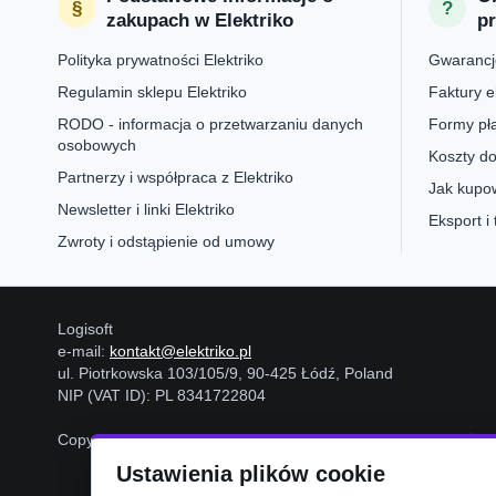
zakupach w Elektriko
p
Polityka prywatności Elektriko
Gwarancje
Regulamin sklepu Elektriko
Faktury e
RODO - informacja o przetwarzaniu danych
Formy pła
osobowych
Koszty do
Partnerzy i współpraca z Elektriko
Jak kupow
Newsletter i linki Elektriko
Eksport i
Zwroty i odstąpienie od umowy
Logisoft
e-mail:
kontakt@elektriko.pl
ul. Piotrkowska 103/105/9, 90-425 Łódź, Poland
NIP (VAT ID): PL 8341722804
Copyright © 2006-2026
Logisoft
Wszystkie prawa zastrzeżon
Ustawienia plików cookie