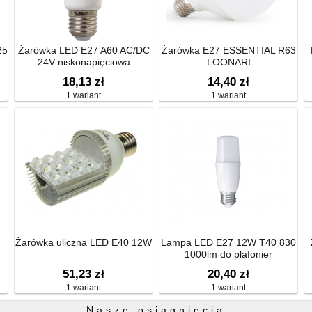
25
Żarówka LED E27 A60 AC/DC
Żarówka E27 ESSENTIAL R63
24V niskonapięciowa
LOONARI
18,13 zł
14,40 zł
1 wariant
1 wariant
Żarówka uliczna LED E40 12W
Lampa LED E27 12W T40 830
1000lm do plafonier
51,23 zł
20,40 zł
1 wariant
1 wariant
Nasze osiągnięcia