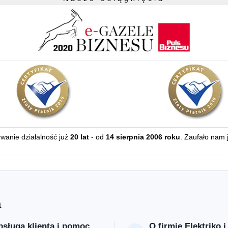
erwanie działalność już
20 lat
- od
14 sierpnia 2006 roku
. Zaufało nam 
a
sługa klienta i pomoc
O firmie Elektriko i